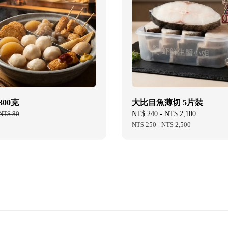
300克
大比目魚薄切 5片裝
Regular
NT$ 80
Sale
NT$ 240
-
NT$ 2,100
Regular
price
price
NT$ 250
-
NT$ 2,500
price