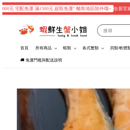
全新官網正式上線
 宅配免運 滿1500元 超取免運“ 離島地區除外哦~
搜尋
首頁
所有商品
蝦類
各式蟹類
貝類/軟體
🚚 免運門檻與配送說明