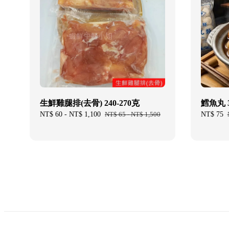
生鮮雞腿排(去骨) 240-270克
鱈魚丸 
Sale
NT$ 60
-
NT$ 1,100
Regular
NT$ 65
-
NT$ 1,500
Sale
NT$ 75
price
price
price