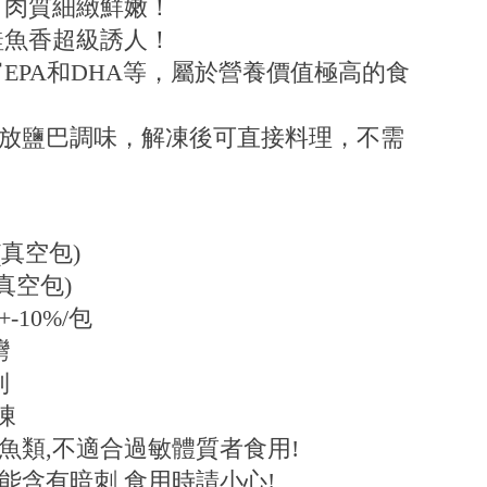
，肉質細緻鮮嫩！
鮭魚香超級誘人！
富EPA和DHA等，屬於營養價值極高的食
已放鹽巴調味，解凍後可直接料理，不需
(真空包)
真空包)
-10%/包
灣
利
凍
魚類,不適合過敏體質者食用!
能含有暗刺 食用時請小心!