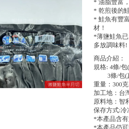
* 油脂豐富
* 乾煎後的
* 鮭魚有豐
材！
*薄鹽鮭魚
多放調味料!
商品介紹：
規格: 4條/包
3條/包(
重量：300克+
加工地：台
原料地：智
保存方式:冷
*本產品含有
*本產品仍可