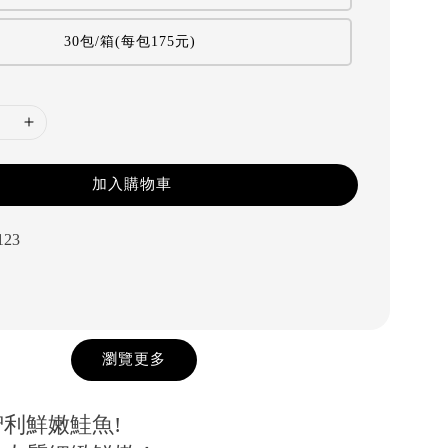
30包/箱(每包175元)
加入購物車
123
瀏覽更多
智利鮮嫩鮭魚!