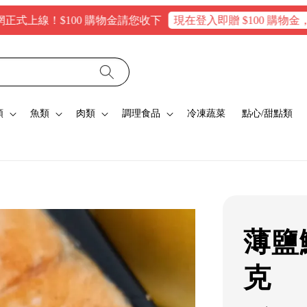
！$100 購物金請您收下
現在登入即贈 $100 購物金，消費滿$
類
魚類
肉類
調理食品
冷凍蔬菜
點心/甜點類
薄鹽
克