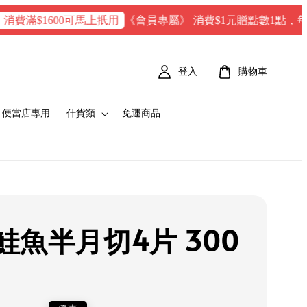
《會員專屬》 消費$1元贈點數1點，每100 點 =
1600可馬上扺用
登入
購物車
便當店專用
什貨類
免運商品
鮭魚半月切4片 300