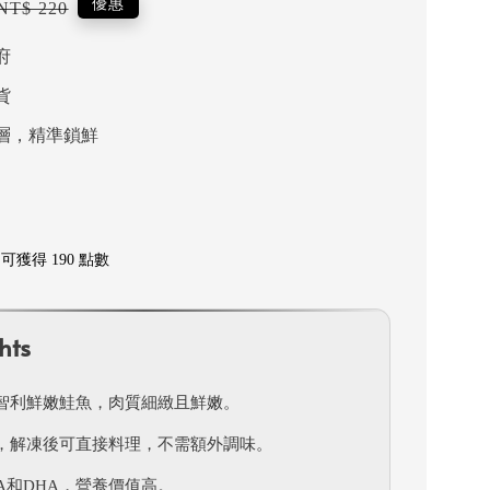
Regular
優惠
NT$ 220
price
府
貨
層，精準鎖鮮
獲得 190 點數
hts
智利鮮嫩鮭魚，肉質細緻且鮮嫩。
，解凍後可直接料理，不需額外調味。
PA和DHA，營養價值高。