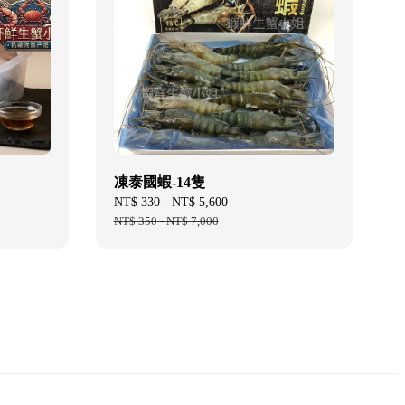
凍泰國蝦-14隻
Sale
NT$ 330
-
NT$ 5,600
Regular
price
NT$ 350
-
NT$ 7,000
price