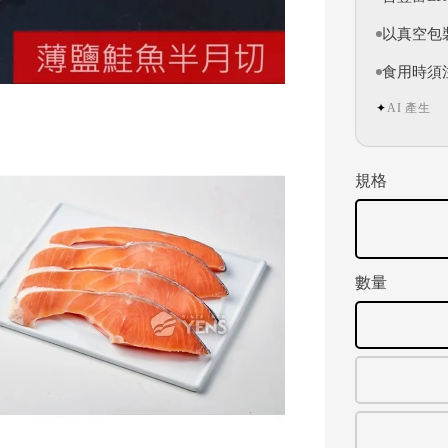
以真空包
食用時須
AI 產生
✦
規格
數量