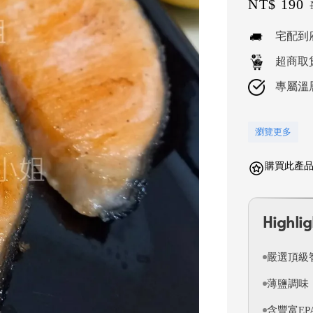
Sale
NT$ 190
price
宅配到
超商取
專屬溫
瀏覽更多
購買此產品可
Highlig
嚴選頂級
薄鹽調味
含豐富E