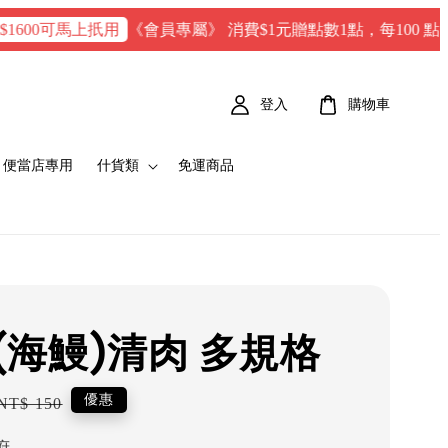
《會員專屬》 消費$1元贈點數1點，每100 點 = 1 元
0可馬上扺用
登入
購物車
便當店專用
什貨類
免運商品
(海鰻)清肉 多規格
Regular
優惠
NT$ 150
price
府