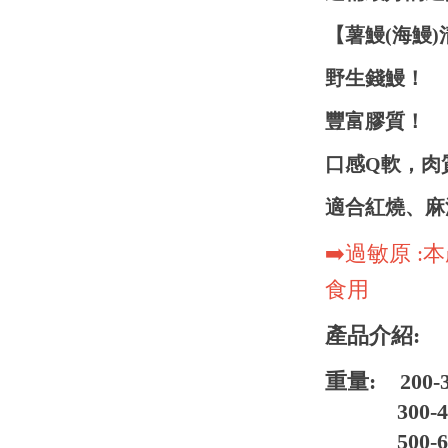
【薯鰻(海鰻)
野生錢鰻！
豐富膠質！
口感Q軟，肉
適合紅燒、麻
➡️過敏原 
食用
產品介紹:
重量: 200-
300-40
500-