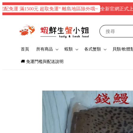
全新官網正式上線！$1
運 滿1500元 超取免運“ 離島地區除外哦~
搜尋
首頁
所有商品
蝦類
各式蟹類
貝類/軟體
🚚 免運門檻與配送說明