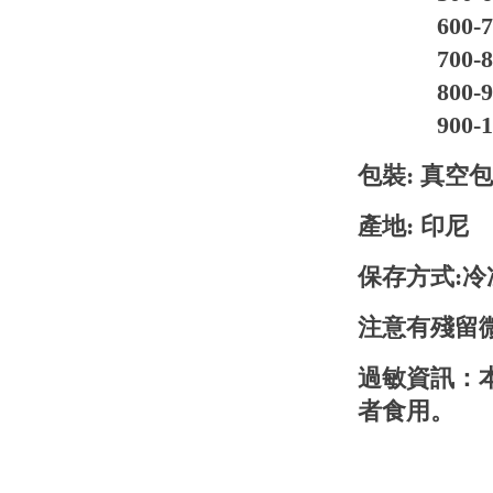
600-70
700-80
800-90
900-10
包裝: 真空
產地: 印尼
保存方式:冷
注意有殘留
過敏資訊：
者食用。