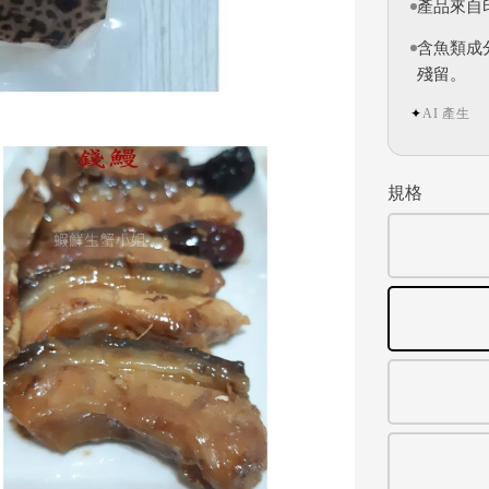
產品來自
含魚類成
殘留。
AI 產生
✦
規格