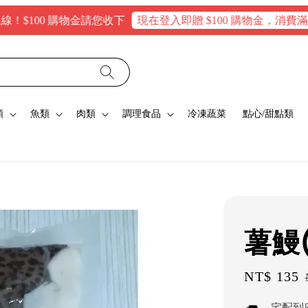
00 購物金請您收下
現在登入即贈 $100 購物金，消費滿$160
類
魚類
肉類
調理食品
冷凍蔬菜
點心/甜點類
薯鰻
Sale
NT$ 135
price
宅配到