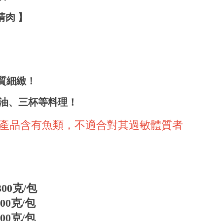
清肉
】
質細緻！
油、三杯等料理！
:本產品含有魚類，不適合對其過敏體質者
300克/包
0克/包
600克/包