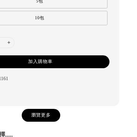
5包
10包
加入購物車
1161
瀏覽更多
....