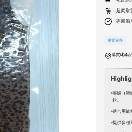
超商取
專屬溫
瀏覽更多
購買此產品可
Highlig
薯鰻（海
軟。
適合用於
提供多種