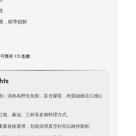
貨
層，精準鎖鮮
獲得 135 點數
hts
鰻）清肉為野生魚類，富含膠質，肉質細緻且口感Q
紅燒、麻油、三杯等多種料理方式。
重量規格選擇，包裝採用真空封存以維持新鮮。