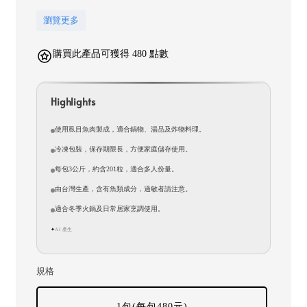
瀏覽更多
購買此產品可獲得 480 點數
Highlights
使用虱目魚肉製成，適合鍋物、湯品及炸物料理。
冷凍包裝，保存期限長，方便家庭儲存使用。
每包3公斤，約含201粒，適合多人份量。
由台灣生產，含有魚類成分，過敏者請注意。
適合冬季火鍋及日常居家烹調使用。
AI 產生
✦
規格
1包(每包480元)