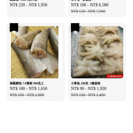
Regular
NT$ 220
-
NT$ 1,950
Sale
NT$ 100
-
NT$ 6,500
Regular
price
price
NT$ 120
-
NT$ 7,500
price
優惠
優惠
南藍鱈魚 7-8隻裝 900克上
小章魚 200克 -2種規格
Sale
NT$ 180
-
NT$ 1,650
Regular
Sale
NT$ 90
-
NT$ 1,920
Regular
price
NT$ 200
-
NT$ 2,000
price
price
NT$ 100
-
NT$ 2,400
price