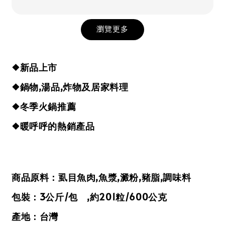
瀏覽更多
❖新品上市
❖鍋物,湯品,炸物及居家料理
❖冬季火鍋推薦
❖暖呼呼的熱銷產品
商品原料：虱目魚肉,魚漿,澱粉,豬脂,調味料
包裝：3公斤/包 ,約201粒/600公克
產地：台灣