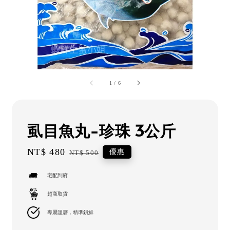
1
/
6
虱目魚丸-珍珠 3公斤
Sale
NT$ 480
Regular
優惠
NT$ 500
price
price
宅配到府
超商取貨
專屬溫層，精準鎖鮮