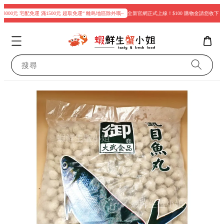
000元 宅配免運 滿1500元 超取免運“ 離島地區除外哦~
全新官網正式上線！$100 購物金請您收下
搜尋