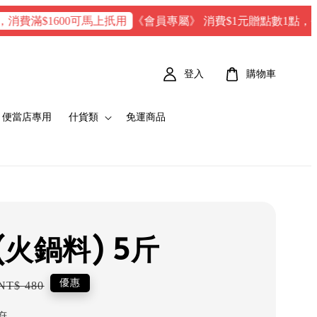
《會員專屬》 消費$1元贈點數1點，每100 點 
滿$1600可馬上扺用
登入
購物車
便當店專用
什貨類
免運商品
(火鍋料) 5斤
Regular
優惠
NT$ 480
price
府