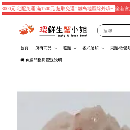
全新官網正式上
元 宅配免運 滿1500元 超取免運“ 離島地區除外哦~
搜尋
首頁
所有商品
蝦類
各式蟹類
貝類/軟體
🚚 免運門檻與配送說明