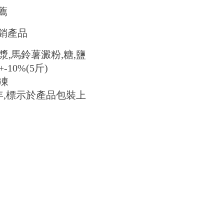
薦
銷產品
,馬鈴薯澱粉,糖,鹽
-10%(5斤)
凍
年,標示於產品包裝上