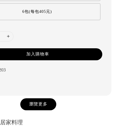
6包(每包405元)
加入購物車
203
瀏覽更多
及居家料理