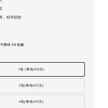
貨
層，精準鎖鮮
獲得 450 點數
1包 (每包450元)
2包(每包435元)
4包(每包420元)