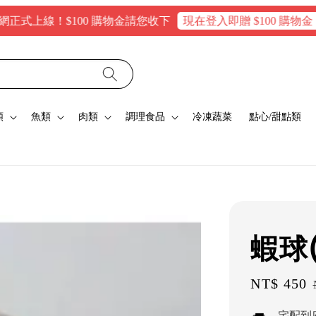
線！$100 購物金請您收下
現在登入即贈 $100 購物金，消費
類
魚類
肉類
調理食品
冷凍蔬菜
點心/甜點類
蝦球
Sale
NT$ 450
price
宅配到