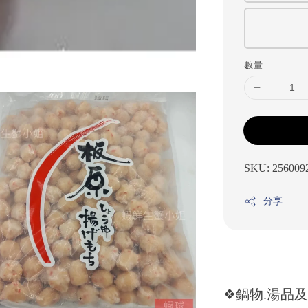
數量
SKU: 256009
分享
❖鍋物.湯品