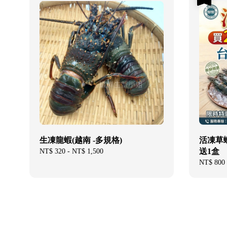
生凍龍蝦(越南 -多規格)
活凍草蝦-
送1盒
Regular
NT$ 320
-
NT$ 1,500
price
Sale
NT$ 800
price