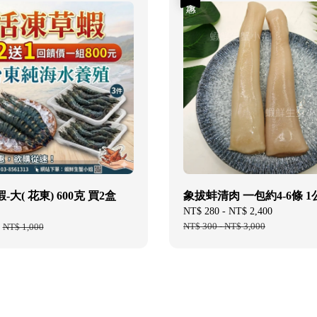
大( 花東) 600克 買2盒
象拔蚌清肉 一包約4-6條 
Sale
NT$ 280
-
NT$ 2,400
Regular
price
NT$ 300
-
NT$ 3,000
price
Regular
NT$ 1,000
price