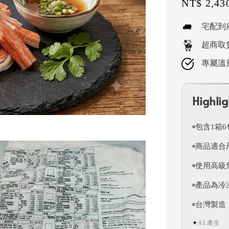
Sale
NT$ 2,43
price
宅配到
超商取
專屬溫
Highlig
包含1箱
商品適合
使用高級
產品為冷
台灣製造
AI 產生
✦