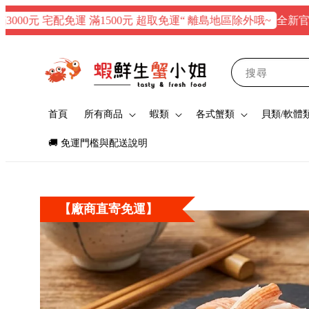
全新官網正式
0元 宅配免運 滿1500元 超取免運“ 離島地區除外哦~
搜尋
首頁
所有商品
蝦類
各式蟹類
貝類/軟體
🚚 免運門檻與配送說明
【廠商直寄免運】