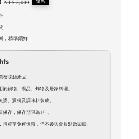
0
Regular
優惠
NT$ 3,000
price
府
貨
層，精準鎖鮮
hts
6包蟹味絲產品。
用於鍋物、湯品、炸物及居家料理。
魚漿、澱粉及調味料製成。
凍保存，保存期限為1年。
，購買享免運優惠，但不參與會員點數回饋。