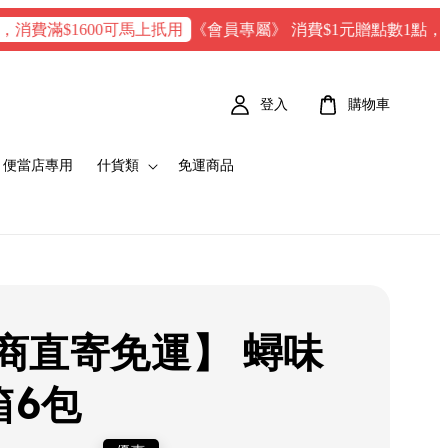
《會員專屬》 消費$1元贈點數1點，每100 點
滿$1600可馬上扺用
登入
購物車
便當店專用
什貨類
免運商品
商直寄免運】 蟳味
箱6包