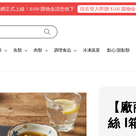
上線！$100 購物金請您收下
現在登入即贈 $100 購物金，消費
類
魚類
肉類
調理食品
冷凍蔬菜
點心/甜點類
【廠
絲 1