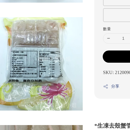
數量
SKU: 212009
分享
*生凍去殼蟹