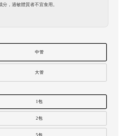
成分，過敏體質者不宜食用。
中管
大管
1包
2包
5包