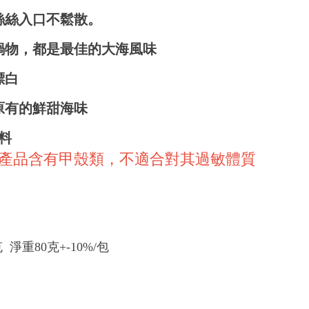
絲絲入口不鬆散。
鍋物，都是最佳的大海風味
漂白
原有的鮮甜海味
實料
:本產品含有甲殼類，不適合對其過敏體質
 淨重80克+-10%/包