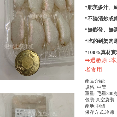
*肥美多汁、
*不論清炒或
*無膨發、無
*吃的到蟹肉
*100%真材
➡️過敏原 
者食用
產品介紹:
規格: 中管
重量: 毛重300克
包裝:真空袋裝
產地:中國
保存方式:冷凍