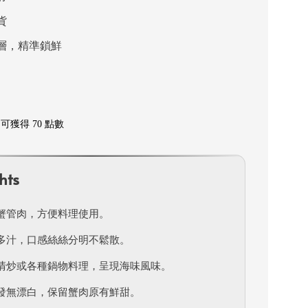
貨
層，精準鎖鮮
可獲得 70 點數
hts
蟹管肉，方便料理使用。
多汁，口感絲絲分明不鬆散。
清炒或各種鍋物料理，呈現海味風味。
發無漂白，保留蟹肉原有鮮甜。