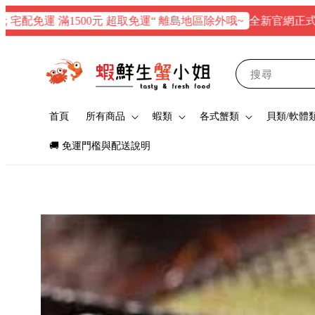
全新官網正式上線！$1
運 滿1500元 超取免運“ 離島地區除外哦~
搜尋
首頁
所有商品
蝦類
各式蟹類
貝類/軟體
🚚 免運門檻與配送說明