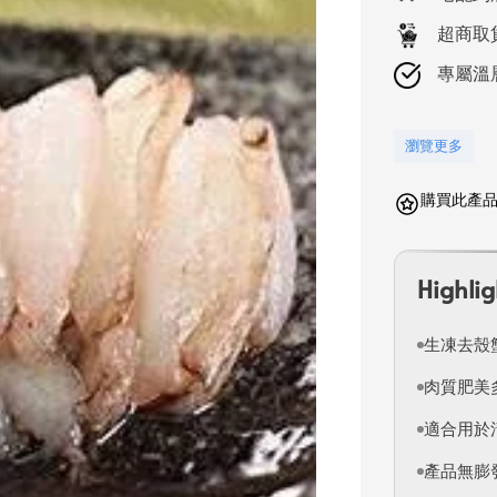
超商取
專屬溫
瀏覽更多
購買此產品
Highlig
生凍去殼
肉質肥美
適合用於
產品無膨