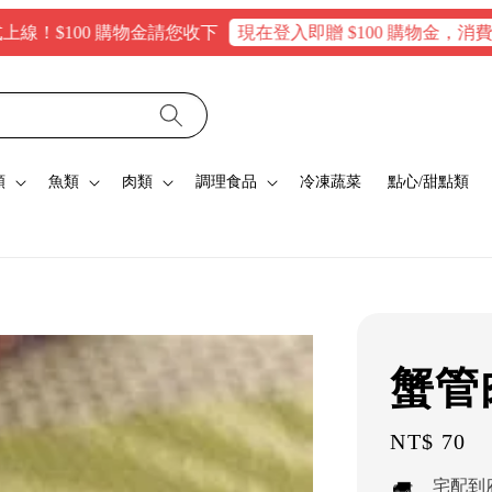
00 購物金請您收下
現在登入即贈 $100 購物金，消費滿$160
類
魚類
肉類
調理食品
冷凍蔬菜
點心/甜點類
蟹管
Regular
NT$ 70
price
宅配到