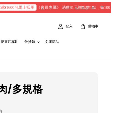
《會員專屬》 消費$1元贈點數1點，每100 點 = 1 元
0可馬上扺用
登入
購物車
便當店專用
什貨類
免運商品
肉/多規格
府