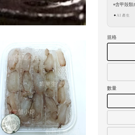
含甲殼類
AI 產生
✦
規格
數量