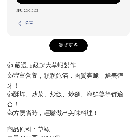
SKU: 209010103
分享
瀏覽更多
👍 嚴選頂級超大草蝦製作
👍豐富營養，顆顆飽滿，肉質爽脆，鮮美彈
牙！
👍酥炸、炒菜、炒飯、炒麵、海鮮羹等都適
合！
👍方便省時，輕鬆做出美味料理！
商品原料：草蝦