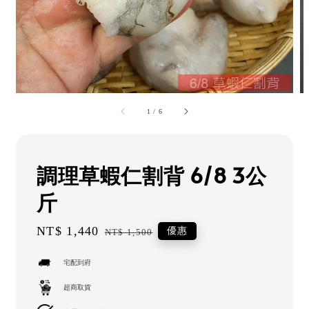
1
/
6
調理草蝦仁割背 6/8 3公
斤
Sale
NT$ 1,440
Regular
優惠
NT$ 1,500
price
price
宅配到府
超商取貨