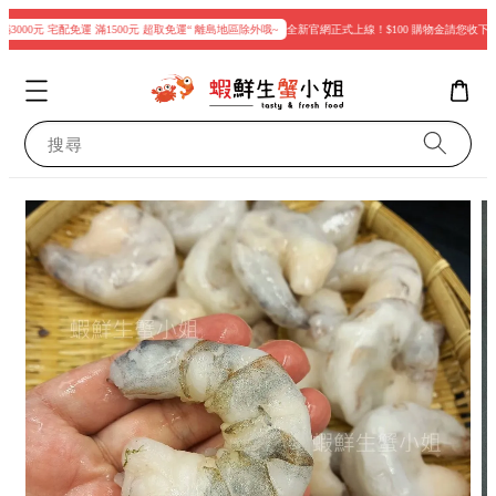
3000元 宅配免運 滿1500元 超取免運“ 離島地區除外哦~
全新官網正式上線！$100 購物金請您收下
搜尋