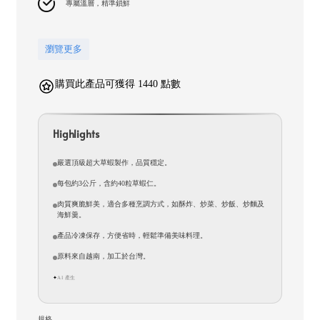
專屬溫層，精準鎖鮮
瀏覽更多
購買此產品可獲得 1440 點數
Highlights
嚴選頂級超大草蝦製作，品質穩定。
每包約3公斤，含約40粒草蝦仁。
肉質爽脆鮮美，適合多種烹調方式，如酥炸、炒菜、炒飯、炒麵及
海鮮羹。
產品冷凍保存，方便省時，輕鬆準備美味料理。
原料來自越南，加工於台灣。
AI 產生
✦
規格