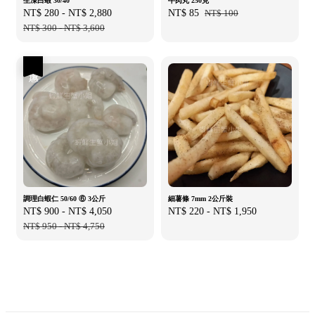
生凍白蝦 30/40
牛肉丸 250克
Sale
NT$ 280
-
NT$ 2,880
Regular
Sale
NT$ 85
Regular
NT$ 100
price
NT$ 300
-
NT$ 3,600
price
price
price
優惠
調理白蝦仁 50/60 ⑥ 3公斤
細薯條 7mm 2公斤裝
Sale
NT$ 900
-
NT$ 4,050
Regular
Regular
NT$ 220
-
NT$ 1,950
price
NT$ 950
-
NT$ 4,750
price
price