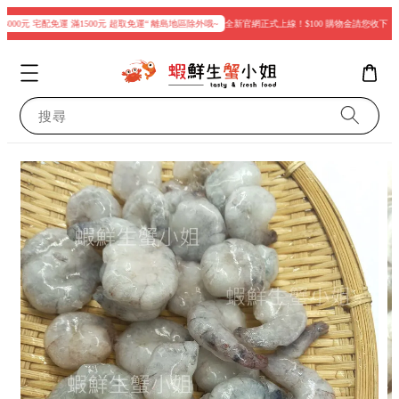
000元 宅配免運 滿1500元 超取免運“ 離島地區除外哦~
全新官網正式上線！$100 購物金請您收下
搜尋