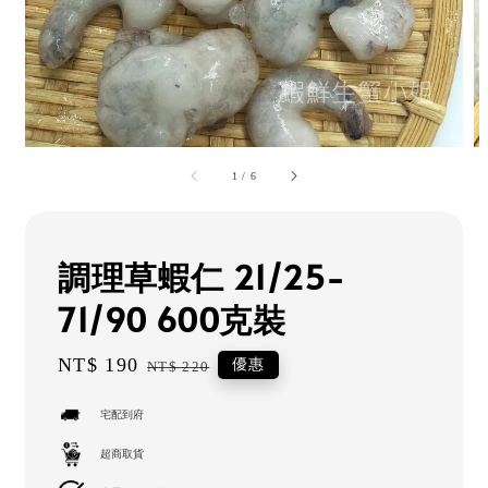
1
/
6
調理草蝦仁 21/25-
71/90 600克裝
Sale
NT$ 190
Regular
優惠
NT$ 220
price
price
宅配到府
超商取貨