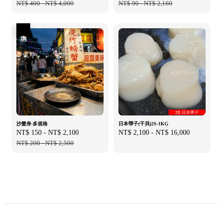
price
NT$ 400
-
NT$ 4,000
price
price
NT$ 90
-
NT$ 2,160
price
優惠
沙蟹身-多規格
日本帶子(干貝)2S-1KG
Sale
NT$ 150
-
NT$ 2,100
Regular
Regular
NT$ 2,100
-
NT$ 16,000
price
NT$ 200
-
NT$ 2,500
price
price