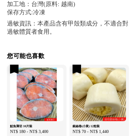
加工地：台灣(原料: 越南)
保存方式:冷凍
過敏資訊：本產品含有甲殼類成分，不適合對
過敏體質者食用。
您可能也喜歡
優惠
優惠
鮭魚薄切 10片裝
銀絲卷(小黃) 12粒裝
Sale
NT$ 180
-
NT$ 3,400
Regular
Sale
NT$ 70
-
NT$ 1,440
Regular