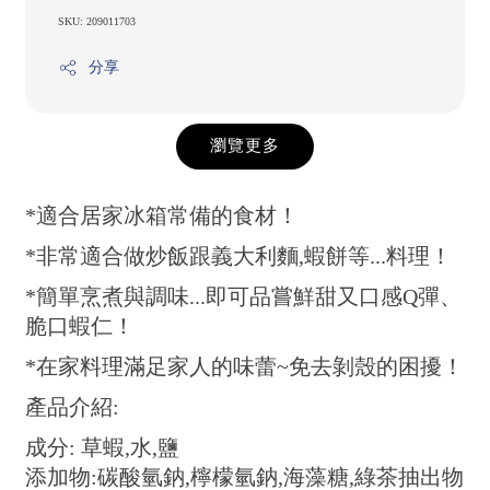
SKU: 209011703
分享
瀏覽更多
*適合居家冰箱常備的食材！
*非常適合做炒飯跟義大利麵,蝦餅等...料理！
*簡單烹煮與調味...即可品嘗鮮甜又口感Q彈、
脆口蝦仁！
*在家料理滿足家人的味蕾~免去剝殼的困擾！
產品介紹:
成分: 草蝦,水,鹽
添加物:碳酸氫鈉,檸檬氫鈉,海藻糖,綠茶抽出物