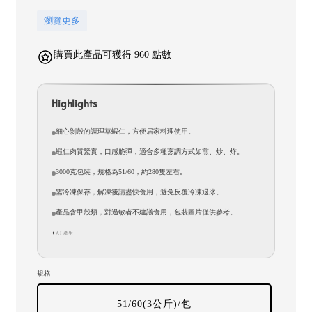
瀏覽更多
購買此產品可獲得 960 點數
Highlights
細心剝殼的調理草蝦仁，方便居家料理使用。
蝦仁肉質緊實，口感脆彈，適合多種烹調方式如煎、炒、炸。
3000克包裝，規格為51/60，約280隻左右。
需冷凍保存，解凍後請盡快食用，避免反覆冷凍退冰。
產品含甲殼類，對過敏者不建議食用，包裝圖片僅供參考。
AI 產生
✦
規格
51/60(3公斤)/包