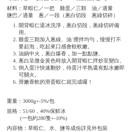
材料：草蝦仁／一把 雞蛋／三顆 油／適量
鹽巴／適量 蔥／一段（蔥白切段 蔥綠切碎）
開背蝦仁退冰洗淨，蔥白切段，蔥綠切碎備
用。
雞蛋三顆加入蔥綠、油˙攪拌均勻，慢慢打不
要起泡，吃起來口感會較軟嫩。
油鍋中火，蔥白爆香，加一點點鹽。
蔥白呈微金黃色時放入開背蝦仁拌炒至變白。
倒入蛋汁快速翻炒，待蛋汁半熟還有點水嫩即
可關火。
滑嫩香軟的滑蛋蝦仁就完成囉！
重量：3000g+-5%/包
規格：51/60，40%保鮮冰
(一包約280隻+-10%)
內容物：草蝦仁、水、鹽等成份詳見外包裝