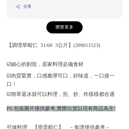
分享
瀏覽更多
【調理草蝦仁 51/60 3公斤】(209011523)
☑️細心的剝殼，居家料理必備食材
☑️肉質緊實，口感脆彈可口，好味道，一口接一
口！
☑️簡單退冰就可以料理，煎、炒、炸樣樣都合適
PS.包裝圖片僅供參考,實際出貨以現有商品為主!
可做料理 【滑蛋蝦仁】 －食譜僅供參考－