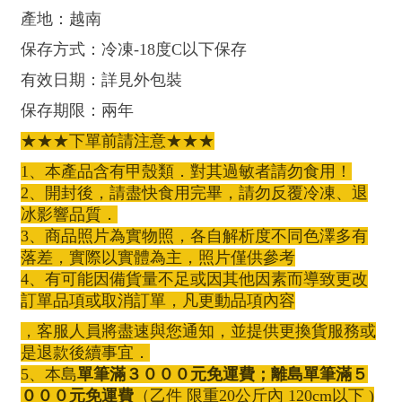
產地：越南
保存方式：冷凍-18度C以下保存
有效日期：詳見外包裝
保存期限：兩年
★★★下單前請注意★★★
1、本產品含有甲殼類．對其過敏者請勿食用！
2、開封後，請盡快食用完畢，請勿反覆冷凍、退
冰影響品質．
3、商品照片為實物照，各自解析度不同色澤多有
落差，實際以實體為主，照片僅供參考
4、有可能因備貨量不足或因其他因素而導致更改
訂單品項或取消訂單，凡更動品項內容
，客服人員將盡速與您通知，並提供更換貨服務或
是退款後續事宜．
5、本島
單筆滿３０００元免運費；
離島單筆滿５
０００元免運費
（乙件 限重20公斤內 120cm以下 )