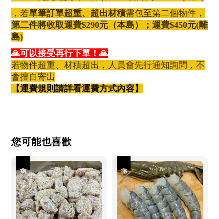
，若
單筆訂單超重、超出材積
需包至第二個物件，
第二件將收取運費$290元（本島）；運費$450元(離
島)
🙏可以接受再行下單！🙏
若物件超重、材積超出，人員會先行通知詢問，不
會擅自寄出
【運費規則請詳看運費方式內容】
您可能也喜歡
優惠
優惠