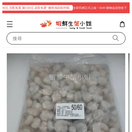
00元 宅配免運 滿1500元 超取免運“ 離島地區除外哦~
全新官網正式上線！$100 購物金請您收下
現
搜尋