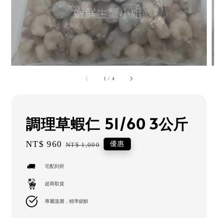
1
/
4
調理草蝦仁 51/60 3公斤
Sale
NT$ 960
Regular
優惠
NT$ 1,000
price
price
宅配到府
超商取貨
專屬溫層，精準鎖鮮