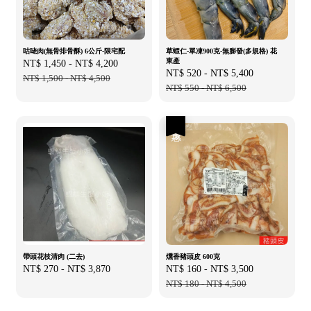
咕咾肉(無骨排骨酥) 6公斤-限宅配
草蝦仁-單凍900克-無膨發(多規格) 花
東產
Sale
NT$ 1,450
-
NT$ 4,200
Regular
Sale
NT$ 520
-
NT$ 5,400
Regular
price
NT$ 1,500
-
NT$ 4,500
price
price
NT$ 550
-
NT$ 6,500
price
優惠
帶頭花枝清肉 (二去)
燻香豬頭皮 600克
Regular
NT$ 270
-
NT$ 3,870
Sale
NT$ 160
-
NT$ 3,500
Regular
price
price
NT$ 180
-
NT$ 4,500
price