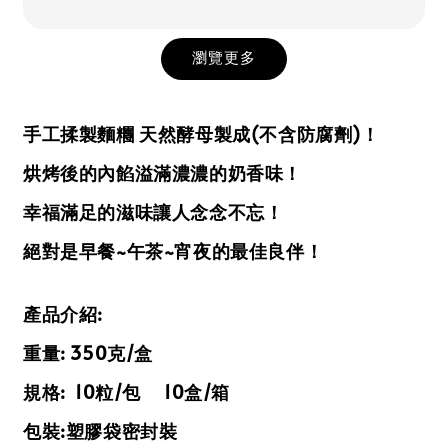
瀏覽更多
手工揉製麵糰 天然酵母製成(不含防腐劑)！
烘烤後的內餡溢滿濃濃的奶香味！
幸福滿足的滋味讓人念念不忘！
絕對是早餐~午茶~宵夜的最佳良伴！
產品介紹:
重量: 350克/盒
規格: 10粒/包 10盒/箱
包裝:塑膠袋密封裝