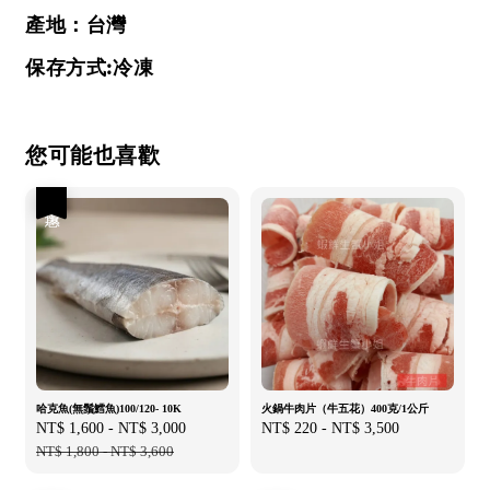
產地：台灣
保存方式:冷凍
您可能也喜歡
優惠
哈克魚(無鬚鱈魚)100/120- 10K
火鍋牛肉片（牛五花）400克/1公斤
Sale
NT$ 1,600
-
NT$ 3,000
Regular
Regular
NT$ 220
-
NT$ 3,500
price
NT$ 1,800
-
NT$ 3,600
price
price