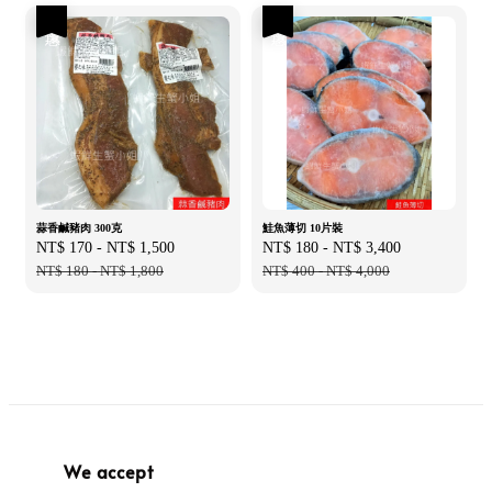
優惠
優惠
蒜香鹹豬肉 300克
鮭魚薄切 10片裝
Sale
NT$ 170
-
NT$ 1,500
Regular
Sale
NT$ 180
-
NT$ 3,400
Regular
price
NT$ 180
-
NT$ 1,800
price
price
NT$ 400
-
NT$ 4,000
price
We accept