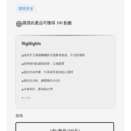
瀏覽更多
購買此產品可獲得 100 點數
Highlights
採用手工揉製麵糰與天然酵母製成，不含防腐劑
烘烤後內餡濃郁奶香，口感爆漿
適合作為早餐、午茶或宵夜的點心選擇
每包含10粒，總重量約350克
冷凍保存，產地為台灣
AI 產生
✦
規格
1包(每包100元)