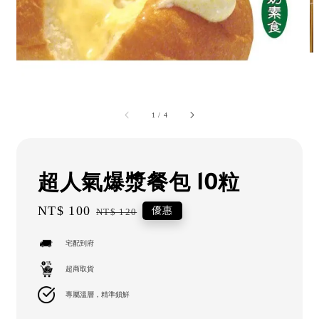
1
/
4
超人氣爆漿餐包 10粒
Sale
NT$ 100
Regular
優惠
NT$ 120
price
price
宅配到府
超商取貨
專屬溫層，精準鎖鮮