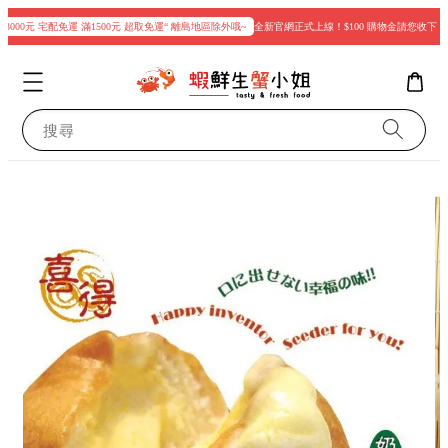
000元 宅配免運 滿1500元 超取免運“ 離島地區除外哦~
全新官網正式上線！$100 購物金請您收下
搜尋