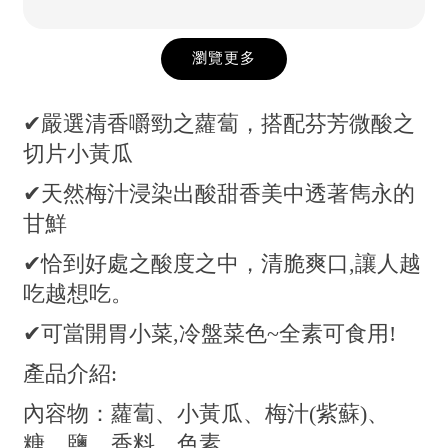
瀏覽更多
✔嚴選清香嚼勁之蘿蔔，搭配芬芳微酸之
切片小黃瓜
✔天然梅汁浸染出酸甜香美中透著雋永的
甘鮮
✔恰到好處之酸度之中，清脆爽口,讓人越
吃越想吃。
✔可當開胃小菜,冷盤菜色~全素可食用!
產品介紹:
內容物：蘿蔔、小黃瓜、梅汁(紫蘇)、
糖、鹽、香料、色素