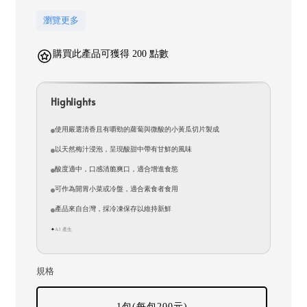
瀏覽更多
購買此產品可獲得 200 點數
Highlights
使用嚴選清香且有嚼勁的蘿蔔與微酸的小黃瓜切片製成
以天然梅汁浸泡，呈現酸甜中帶有甘鮮的風味
酸度適中，口感清脆爽口，適合增進食慾
可作為開胃小菜或冷盤，適合素食者食用
產品來自台灣，採冷凍保存以維持新鮮
AI 產生
✦
規格
1包(每包200元)