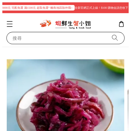
000元 宅配免運 滿1500元 超取免運“ 離島地區除外哦~
全新官網正式上線！$100 購物金請您收下
搜尋