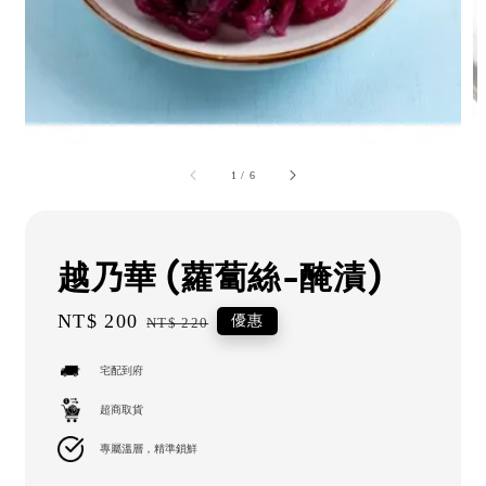
1
/
6
越乃華 (蘿蔔絲-醃漬)
Sale
NT$ 200
Regular
優惠
NT$ 220
price
price
宅配到府
超商取貨
專屬溫層，精準鎖鮮