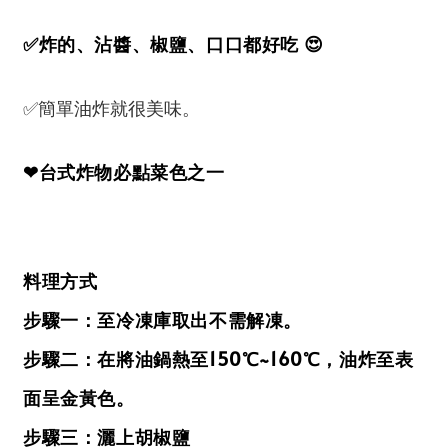
✅炸的、沾醬、椒鹽、口口都好吃 😍
✅
。
簡單油炸就很美味
❤台式炸物必點菜色之一
料理方式
步驟一：至冷凍庫取出不需解凍。
步驟二：在將油鍋熱至150℃~160℃，油炸至表
面呈金黃色。
步驟三：灑上胡椒鹽