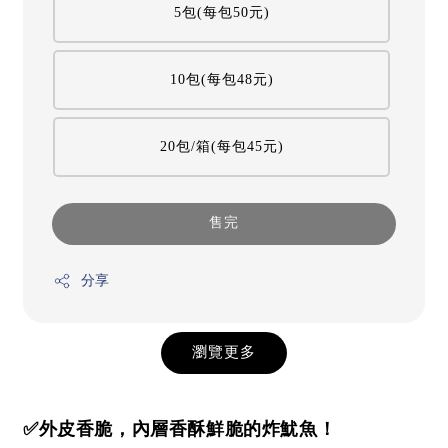
5包(每包50元)
10包(每包48元)
20包/箱(每包45元)
售完
分享
瀏覽更多
✅外皮香脆，內層香酥鮮脆的炸魷魚！