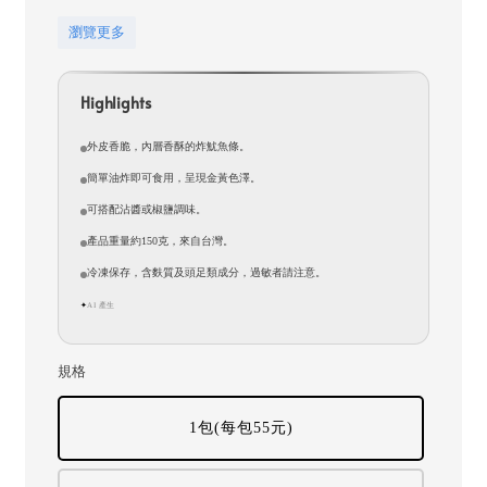
瀏覽更多
Highlights
外皮香脆，內層香酥的炸魷魚條。
簡單油炸即可食用，呈現金黃色澤。
可搭配沾醬或椒鹽調味。
產品重量約150克，來自台灣。
冷凍保存，含麩質及頭足類成分，過敏者請注意。
AI 產生
✦
規格
1包(每包55元)