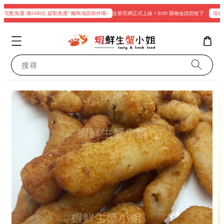
 宅配免運 滿1500元 超取免運“ 離島地區除外哦~
全新官網正式上線！$100 購物金請您收下
現在登入
搜尋