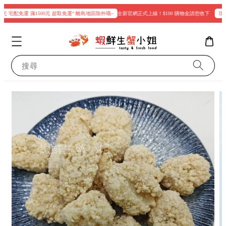
元 宅配免運 滿1500元 超取免運“ 離島地區除外哦~
全新官網正式上線！$100 購物金請您收下
現在登
搜尋