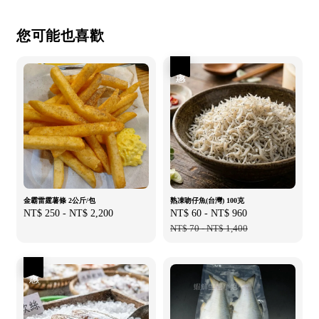
您可能也喜歡
優惠
金霸雷霆薯條 2公斤/包
熟凍吻仔魚(台灣) 100克
Regular
NT$ 250
-
NT$ 2,200
Sale
NT$ 60
-
NT$ 960
Regular
price
price
NT$ 70
-
NT$ 1,400
price
優惠