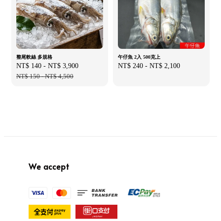
整尾軟絲 多規格
午仔魚 2入 500克上
Sale
NT$ 140
-
NT$ 3,900
Regular
Regular
NT$ 240
-
NT$ 2,100
price
NT$ 150
-
NT$ 4,500
price
price
We accept