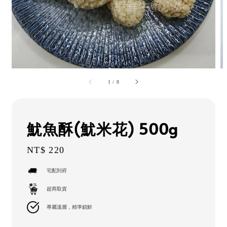
1
/
8
魷魚酥(魷米花) 500g
Regular
NT$ 220
price
宅配到府
超商取貨
專屬溫層，精準鎖鮮