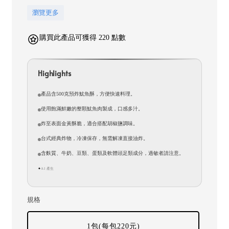
瀏覽更多
購買此產品可獲得 220 點數
Highlights
產品含500克預炸魷魚酥，方便快速料理。
使用飽滿鮮嫩的整顆魷魚肉製成，口感多汁。
炸至表面金黃酥脆，適合搭配胡椒鹽調味。
台式經典炸物，冷凍保存，無需解凍直接油炸。
含麩質、牛奶、豆類、蛋類及軟體頭足類成分，過敏者請注意。
AI 產生
✦
規格
1包(每包220元)