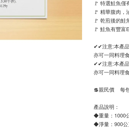
🚩 特選鮭魚
🚩 精華腹肉
🚩 乾煎後的
🚩 鮭魚有豐
✔✔注意:本產
亦可一同料理
✔✔注意:本產
亦可一同料理
💲親民價    每
產品說明：
◆重量：1000公
◆淨量：900公克