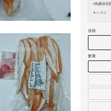
魚鱗未刮
AI 產生
✦
規格
數量