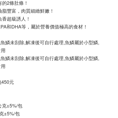
僅有的2條肚條！
，油脂豐富，肉質細緻鮮嫩！
鮭魚香超級誘人！
富EPA和DHA等，屬於營養價值極高的食材！
品魚鱗未刮除,解凍後可自行處理,魚鱗屬於小型鱗,
食用
品魚鱗未刮除,解凍後可自行處理,魚鱗屬於小型鱗,
食用
包450元
克±5%/包 
±5%/包 