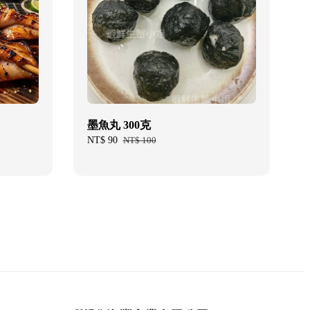
墨魚丸 300克
Sale
NT$ 90
Regular
NT$ 100
price
price