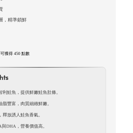
貨
層，精準鎖鮮
獲得 450 點數
hts
智利鮭魚，提供鮮嫩鮭魚肚條。
油脂豐富，肉質細緻鮮嫩。
，釋放誘人鮭魚香氣。
PA與DHA，營養價值高。