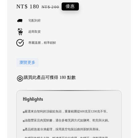
Sale
NT$ 180
Regular
優惠
NT$ 200
price
price
宅配到府
超商取貨
專屬溫層，精準鎖鮮
瀏覽更多
購買此產品可獲得 180 點數
Highlights
嚴選來自智利的頂級鮭魚頭，重量範圍從600克至1200克不等。
油脂豐富且肉質鮮嫩，適合多種烹調方式如鹽烤、乾煎與火鍋。
產品經急速冷凍處理，採用真空包裝以維持新鮮與美味。