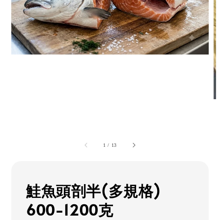
1
/
13
鮭魚頭剖半(多規格)
600-1200克