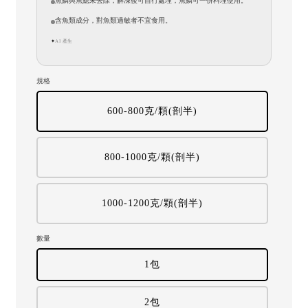
魚鱗與魚鰓未去除，解凍後可自行處理，魚鱗可一併料理使用。
含魚類成分，對魚類過敏者不宜食用。
AI 產生
✦
規格
600-800克/顆(剖半)
800-1000克/顆(剖半)
1000-1200克/顆(剖半)
數量
1包
2包