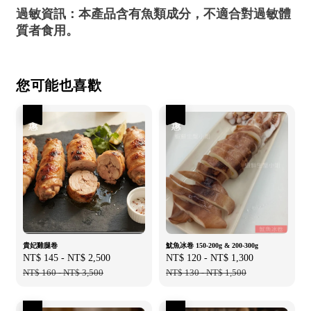
過敏資訊：本產品含有魚類成分，不適合對過敏體
質者食用。
您可能也喜歡
優惠
優惠
貴妃雞腿卷
魷魚冰卷 150-200g & 200-300g
Sale
NT$ 145
-
NT$ 2,500
Regular
Sale
NT$ 120
-
NT$ 1,300
Regular
price
NT$ 160
-
NT$ 3,500
price
price
NT$ 130
-
NT$ 1,500
price
優惠
優惠