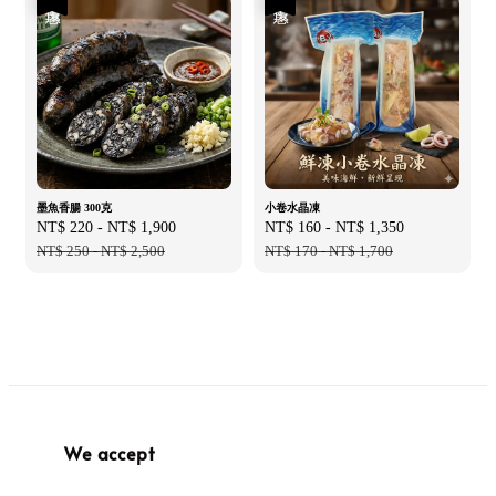
墨魚香腸 300克
小卷水晶凍
Sale
NT$ 220
-
NT$ 1,900
Regular
Sale
NT$ 160
-
NT$ 1,350
Regular
price
NT$ 250
-
NT$ 2,500
price
price
NT$ 170
-
NT$ 1,700
price
We accept