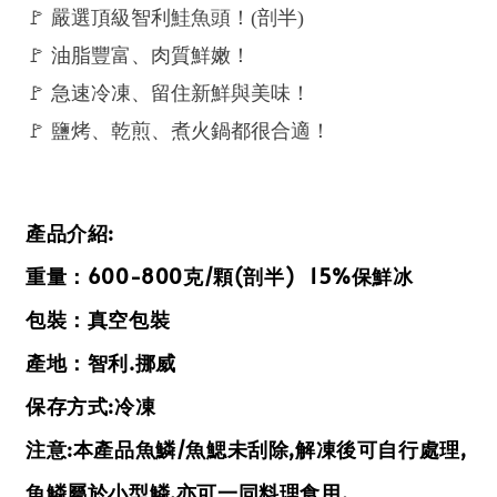
🚩 嚴選頂級智利鮭魚頭！(剖半)
🚩 油脂豐富、肉質鮮嫩！
🚩 急速冷凍、留住新鮮與美味！
🚩 鹽烤、乾煎、煮火鍋都很合適！
產品介紹:
重量：600-800克/顆(剖半) 15%保鮮冰
包裝：真空包裝
產地：智利.挪威
保存方式:冷凍
注意:本產品魚鱗/魚鰓未刮除,解凍後可自行處理,
魚鱗屬於小型鱗,亦可一同料理食用.