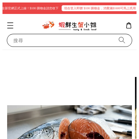
全新官網正式上線！$100 購物金請您收下
現在登入即贈 $100 購物金，消費滿$1600可馬上扺用
《會
搜尋