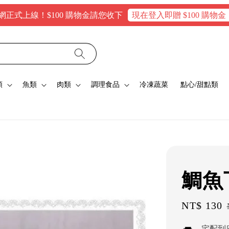
！$100 購物金請您收下
現在登入即贈 $100 購物金，消費滿
類
魚類
肉類
調理食品
冷凍蔬菜
點心/甜點類
鯛魚
Sale
NT$ 130
price
宅配到