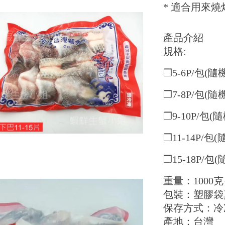
* 適合用來
產品介紹
規格:
❒5-6P/包(隨機
❒7-8P/包(隨機
❒9-10P/包(隨
❒11-14P/包(
❒15-18P/
重量：1000克+
包裝：塑膠袋
保存方式：冷
產地：台灣