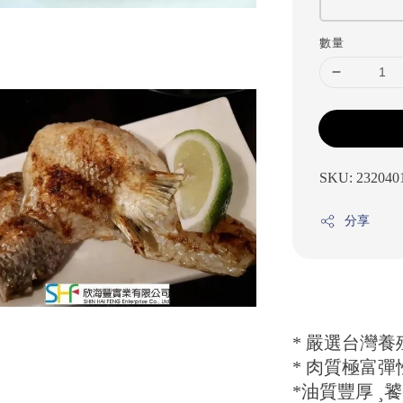
數量
SKU: 232040
分享
* 嚴選台灣
* 肉質極富
*油質豐厚 