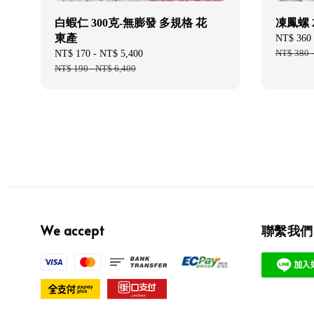
白蝦仁 300克-無膨發 多規格 花
凍鳳螺 
東產
Sale
NT$ 360
price
NT$ 380
Sale
NT$ 170
-
NT$ 5,400
Regular
price
NT$ 190
-
NT$ 6,400
price
We accept
聯繫我們