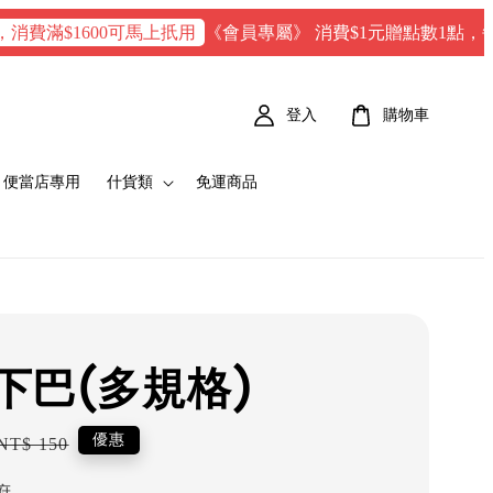
《會員專屬》 消費$1元贈點數1點，每100 點 =
$1600可馬上扺用
登入
購物車
便當店專用
什貨類
免運商品
下巴(多規格)
Regular
優惠
NT$ 150
price
府