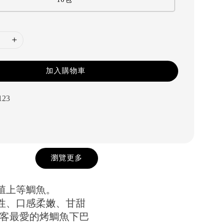
加入購物車
123
瀏覽更多
養殖上等鯛魚。
彈性、口感柔嫩、甘甜
¸饕客最愛的烤鯛魚下巴