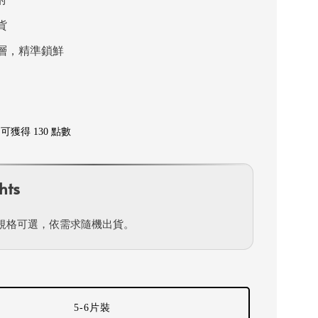
貨
層，精準鎖鮮
獲得 130 點數
hts
規格可選，依需求隨機出貨。
5-6片裝