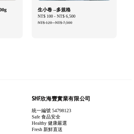
00g
生小卷 --多規格
Sale
NT$ 100
-
NT$ 6,500
Regular
price
NT$ 120
-
NT$ 7,500
price
SHF欣海豐實業有限公司
統一編號 54798123
Safe 食品安全
Healthy 健康嚴選
Fresh 新鮮直送