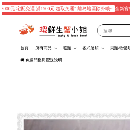
全新官網正式上線
 宅配免運 滿1500元 超取免運“ 離島地區除外哦~
搜尋
首頁
所有商品
蝦類
各式蟹類
貝類/軟體
🚚 免運門檻與配送說明