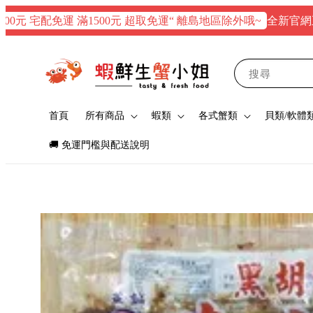
全新官網正式上線
 宅配免運 滿1500元 超取免運“ 離島地區除外哦~
搜尋
首頁
所有商品
蝦類
各式蟹類
貝類/軟體
🚚 免運門檻與配送說明