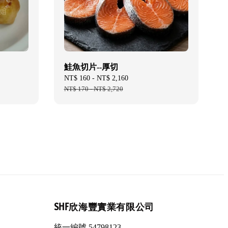
鮭魚切片--厚切
Sale
NT$ 160
-
NT$ 2,160
Regular
price
NT$ 170
-
NT$ 2,720
price
SHF欣海豐實業有限公司
統一編號 54798123