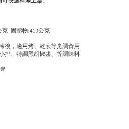
均可快速料理上桌。
公克 固體物:410公克
凍後，適用烤、乾煎等烹調食用
小排、特調黑胡椒醬、等調味料
洲
灣