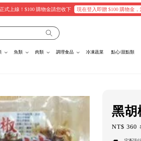
！$100 購物金請您收下
現在登入即贈 $100 購物金，消費滿$
類
魚類
肉類
調理食品
冷凍蔬菜
點心/甜點類
黑胡
Sale
NT$ 360
price
宅配到