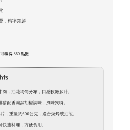
貨
層，精準鎖鮮
獲得 360 點數
hts
牛肉，油花均勻分布，口感軟嫩多汁。
排搭配香濃黑胡椒調味，風味獨特。
4片，重量約600公克，適合燒烤或油煎。
可快速料理，方便食用。