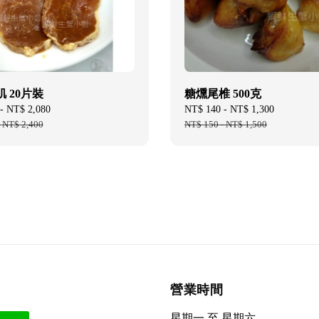
 20片裝
糖燻尾椎 500克
-
NT$ 2,080
Regular
Sale
NT$ 140
-
NT$ 1,300
Regular
-
NT$ 2,400
price
price
NT$ 150
-
NT$ 1,500
price
營業時間
星期一 至 星期六