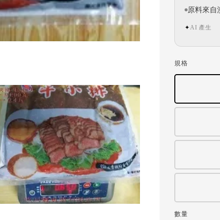
原料來自
AI 產生
✦
規格
數量