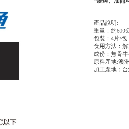
*燒烤、油煎
產品說明:
重量：約600
包裝：4片/包
食用方法：解
成份：無骨牛
原料產地:澳
加工產地：台