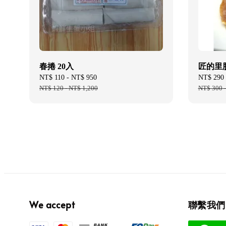
春捲 20入
匠的里肌
Sale
NT$ 110
-
NT$ 950
Regular
Sale
NT$ 290
price
NT$ 120
-
NT$ 1,200
price
price
NT$ 300
We accept
聯繫我們