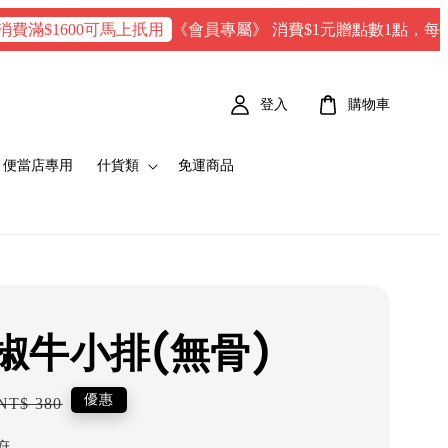
《會員專屬》 消費$1元贈點數1點，每100 點 = 
1600可馬上扺用
登入
購物車
便當店專用
什貨類
免運商品
椒牛小排(無骨)
Regular
優惠
NT$ 380
price
府