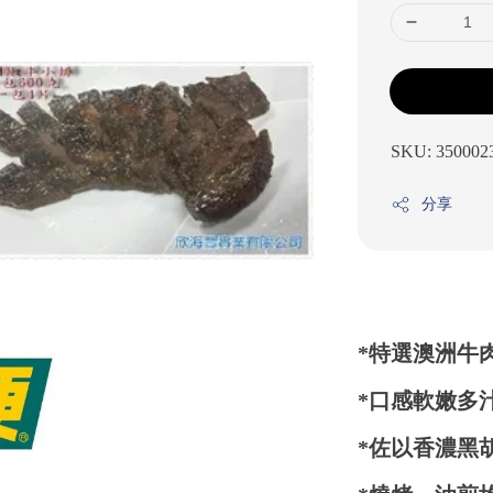
SKU: 350002
分享
*特選澳洲牛
*口感軟嫩多
*佐以香濃黑