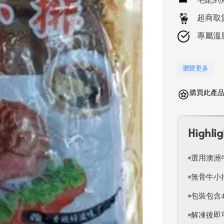
超商取
專屬溫
瀏覽更多
購買此產品可
Highlig
選用澳洲
無骨牛小
包裝包含
解凍後即