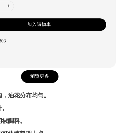
加入購物車
303
瀏覽更多
肉，油花分布均勻。
汁。
胡椒調料。