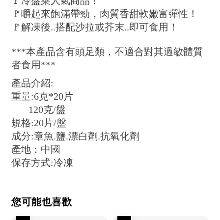
🚩冷盤菜人氣商品！
🚩嚼起來飽滿帶勁，肉質香甜軟嫩富彈性！
🚩解凍後..搭配沙拉或芥末..即可食用！
***本產品含有頭足類，不適合對其過敏體質
者食用***
產品介紹:
重量:6克*20片
120克/盤
規格:20片/盤
成分:章魚.鹽.漂白劑.抗氧化劑
產地：中國
保存方式:冷凍
您可能也喜歡