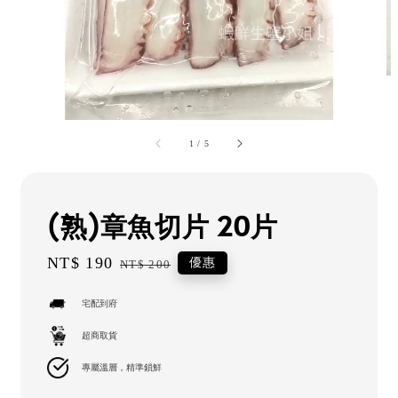
1
/
5
(熟)章魚切片 20片
Sale
NT$ 190
Regular
優惠
NT$ 200
price
price
宅配到府
超商取貨
專屬溫層，精準鎖鮮