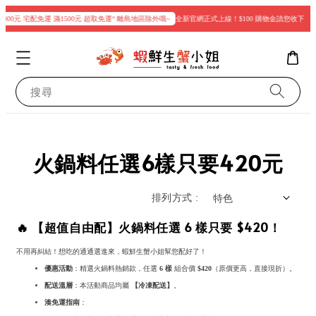
0元 宅配免運 滿1500元 超取免運“ 離島地區除外哦~
全新官網正式上線！$100 購物金請您收下
現在
搜尋
火鍋料任選6樣只要420元
排列方式 :
🔥 【超值自由配】火鍋料任選 6 樣只要 $420！
不用再糾結！想吃的通通選進來，蝦鮮生蟹小姐幫您配好了！
優惠活動
：精選火鍋料熱銷款，任選
6 樣
組合價
$420
（原價更高，直接現折）。
配送溫層
：本活動商品均屬
【冷凍配送】
。
湊免運指南
：