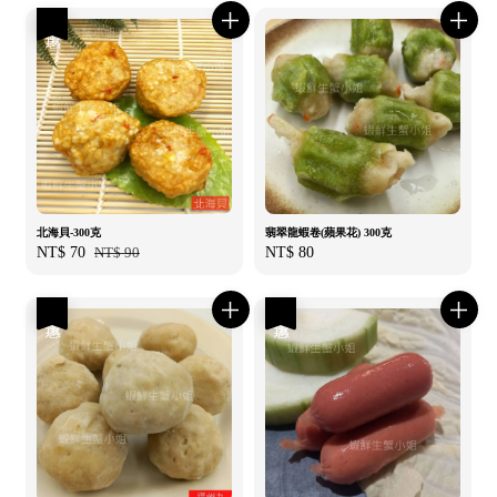
優惠
北海貝-300克
翡翠龍蝦卷(蘋果花) 300克
Sale
NT$ 70
Regular
NT$ 90
Regular
NT$ 80
price
price
price
優惠
優惠