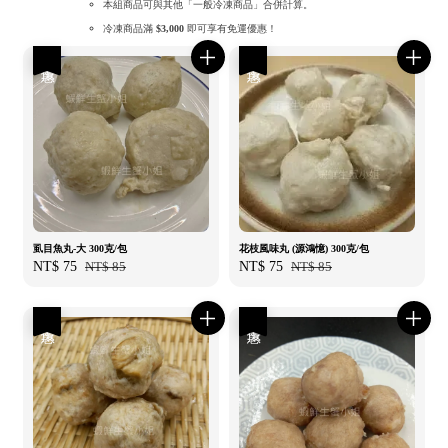
本組商品可與其他「一般冷凍商品」合併計算。
冷凍商品滿
$3,000
即可享有免運優惠！
優惠
優惠
虱目魚丸-大 300克/包
花枝風味丸 (源鴻憶) 300克/包
Sale
NT$ 75
Regular
NT$ 85
Sale
NT$ 75
Regular
NT$ 85
price
price
price
price
優惠
優惠