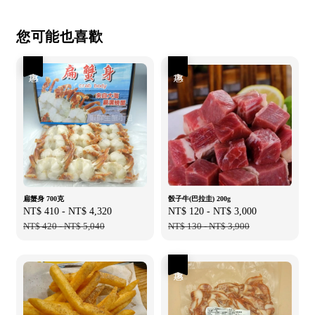
您可能也喜歡
優惠
優惠
扁蟹身 700克
骰子牛(巴拉圭) 200g
Sale
NT$ 410
-
NT$ 4,320
Regular
Sale
NT$ 120
-
NT$ 3,000
Regular
price
NT$ 420
-
NT$ 5,040
price
price
NT$ 130
-
NT$ 3,900
price
優惠