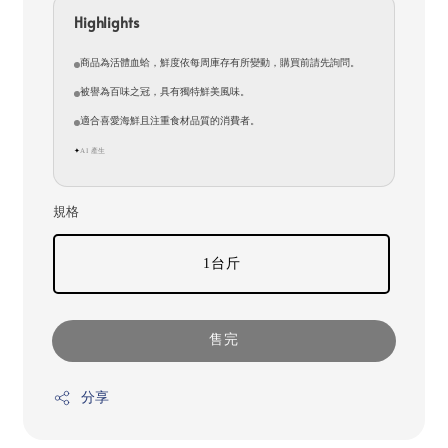
Highlights
商品為活體血蛤，鮮度依每周庫存有所變動，購買前請先詢問。
被譽為百味之冠，具有獨特鮮美風味。
適合喜愛海鮮且注重食材品質的消費者。
AI 產生
✦
規格
1台斤
售完
分享