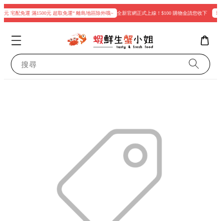
0元 宅配免運 滿1500元 超取免運“ 離島地區除外哦~
全新官網正式上線！$100 購物金請您收下
現在
搜尋