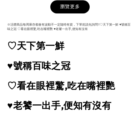
瀏覽更多
※活體商品每周庫存都會有波動不一定隨時有貨，下單前請先詢問!!♡天下第一鮮 ♥號稱百
味之冠 ♡看在眼裡驚,吃在嘴裡艷 ♥老饕一出手,便知有沒有
♡天下第一鮮
♥號稱百味之冠
♡看在眼裡驚,吃在嘴裡艷
♥老饕一出手,便知有沒有