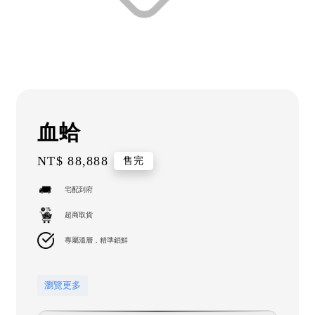
血蛤
Regular
NT$ 88,888
售完
price
宅配到府
超商取貨
專屬溫層，精準鎖鮮
瀏覽更多