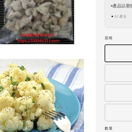
產品以塑
AI 產生
✦
規格
數量