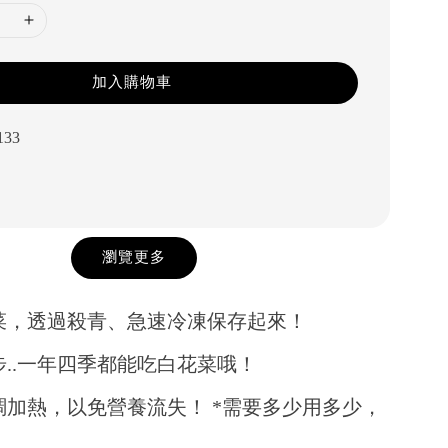
加入購物車
133
瀏覽更多
菜，透過殺青、急速冷凍保存起來！
步..一年四季都能吃白花菜哦！
調加熱，以免營養流失！ *需要多少用多少，