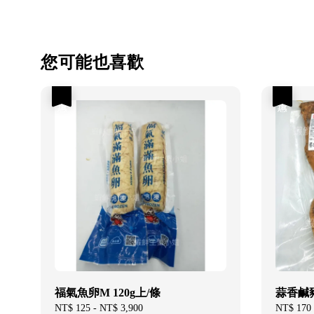
您可能也喜歡
優惠
優惠
福氣魚卵M 120g上/條
蒜香鹹豬
Sale
NT$ 125
-
NT$ 3,900
Regular
Sale
NT$ 170