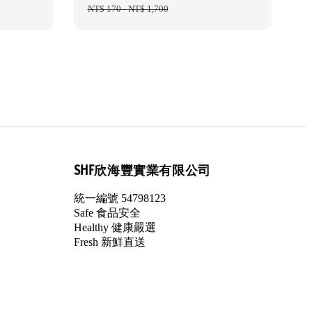
price
NT$ 170
-
NT$ 1,700
price
SHF欣海豐實業有限公司
統一編號 54798123
Safe 食品安全
Healthy 健康嚴選
Fresh 新鮮直送