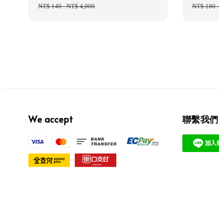
price
NT$ 140
-
NT$ 4,000
price
price
NT$ 180
We accept
聯繫我們