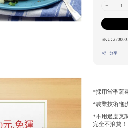
SKU: 270000
分享
*採用當季蔬
*農業技術進
*不用過度烹
完全不浪費！