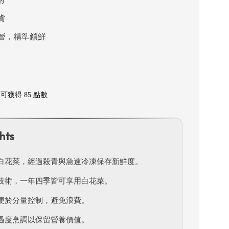
貨
層，精準鎖鮮
可獲得 85 點數
hts
白花菜，經過殺青與急速冷凍保存新鮮度。
技術，一年四季皆可享用白花菜。
便於分量控制，避免浪費。
過度烹調以保留營養價值。