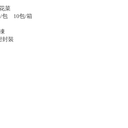
花菜
/包 10包/箱
凍
密封裝