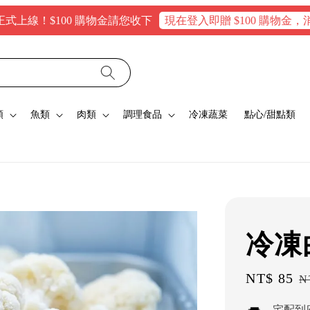
！$100 購物金請您收下
現在登入即贈 $100 購物金，消費滿$
類
魚類
肉類
調理食品
冷凍蔬菜
點心/甜點類
冷凍
Sale
NT$ 85
R
N
price
p
宅配到