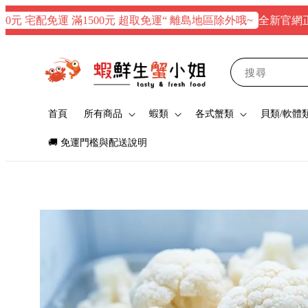
全新官網正式上線
 宅配免運 滿1500元 超取免運“ 離島地區除外哦~
搜尋
首頁
所有商品
蝦類
各式蟹類
貝類/軟體
🚚 免運門檻與配送說明