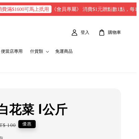
《會員專屬》 消費$1元贈點數1點，每100 點 = 
1600可馬上扺用
登入
購物車
便當店專用
什貨類
免運商品
白花菜 1公斤
egular
優惠
T$ 100
rice
府