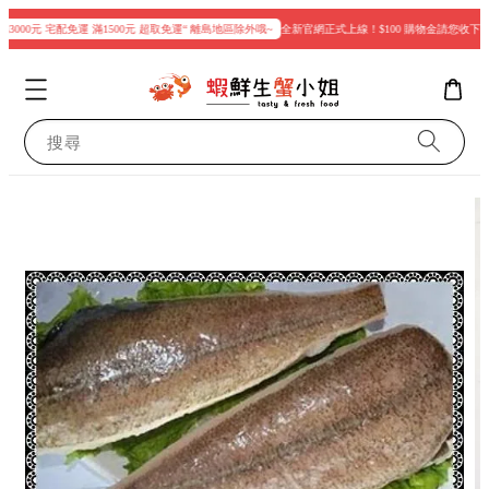
000元 宅配免運 滿1500元 超取免運“ 離島地區除外哦~
全新官網正式上線！$100 購物金請您收下
搜尋