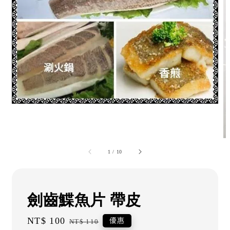
1
/
10
劍齒鰈魚片 帶皮
Sale
NT$ 100
Regular
優惠
NT$ 110