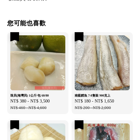
您可能也喜歡
優惠
優惠
珠貝(海灣貝) 1公斤/包 60/80
南藍鱈魚 7-8隻裝 900克上
Sale
NT$ 380
-
NT$ 3,500
Regular
Sale
NT$ 180
-
NT$ 1,650
Regular
price
NT$ 460
-
NT$ 4,600
price
price
NT$ 200
-
NT$ 2,000
price
優惠
優惠