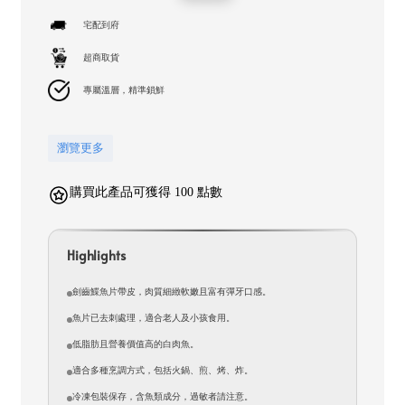
price
price
宅配到府
超商取貨
專屬溫層，精準鎖鮮
瀏覽更多
購買此產品可獲得 100 點數
Highlights
劍齒鰈魚片帶皮，肉質細緻軟嫩且富有彈牙口感。
魚片已去刺處理，適合老人及小孩食用。
低脂肪且營養價值高的白肉魚。
適合多種烹調方式，包括火鍋、煎、烤、炸。
冷凍包裝保存，含魚類成分，過敏者請注意。