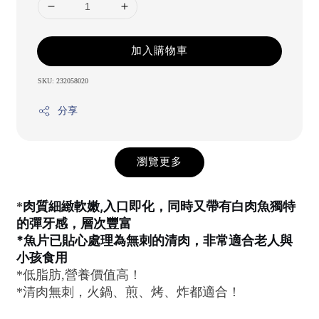
加入購物車
SKU: 232058020
分享
瀏覽更多
肉質細緻軟嫩,入口即化
，同時又帶有白肉魚獨特
*
的彈牙感
，層次豐富
*
魚片已貼心處理為
無刺的清肉
，非常適合老人與
小孩食用
*低脂肪,營養價值高！
*清肉無刺，火鍋、煎、烤、炸都適合！