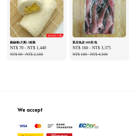
銀絲卷(大黃) 5粒裝
虱目魚皮 600克/包
Sale
NT$ 70
-
NT$ 1,440
Regular
Sale
NT$ 160
-
NT$ 3,375
Regular
price
NT$ 90
-
NT$ 2,160
price
price
NT$ 180
-
NT$ 4,500
price
We accept