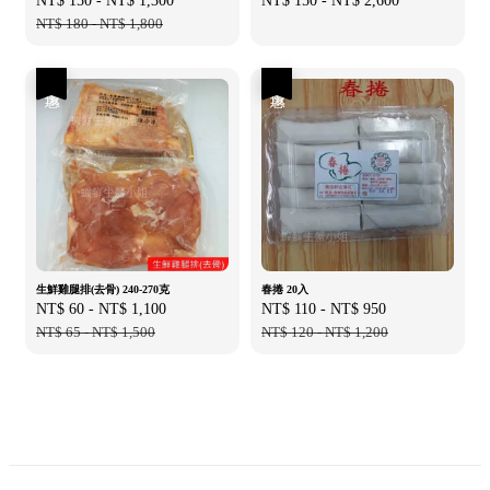
Sale
NT$ 150
-
NT$ 1,300
Regular
Regular
NT$ 150
-
NT$ 2,600
price
NT$ 180
-
NT$ 1,800
price
price
優惠
優惠
生鮮雞腿排(去骨) 240-270克
春捲 20入
Sale
NT$ 60
-
NT$ 1,100
Regular
Sale
NT$ 110
-
NT$ 950
Regular
price
NT$ 65
-
NT$ 1,500
price
price
NT$ 120
-
NT$ 1,200
price