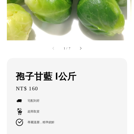
1
/
7
孢子甘藍 1公斤
Regular
NT$ 160
price
宅配到府
超商取貨
專屬溫層，精準鎖鮮