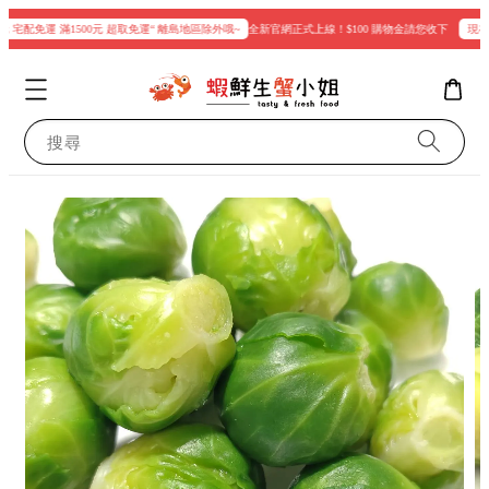
 宅配免運 滿1500元 超取免運“ 離島地區除外哦~
全新官網正式上線！$100 購物金請您收下
現在登入
搜尋