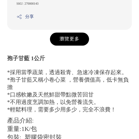
SKU: 270000143
分享
瀏覽更多
孢子甘藍 1公斤
*採用當季蔬菜，透過殺青、急速冷凍保存起來。
*孢子甘藍又稱小卷心菜 ，營養價值高，低卡無負
擔
*口感軟嫩及天然鮮甜帶點微苦回甘
*不用過度烹調加熱，以免營養流失。
*輕鬆料理，需要多少用多少，完全不浪費！
產品介紹:
重量:1K/包
包裝: 塑膠袋密封裝