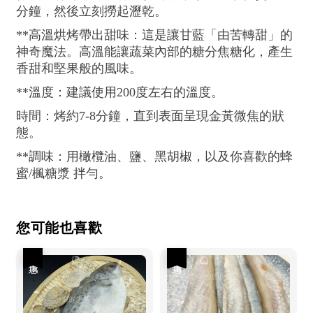
分鐘，然後立刻撈起瀝乾。
**高溫烘烤帶出甜味：這是讓甘藍「由苦轉甜」的
神奇魔法。高溫能讓蔬菜內部的糖分焦糖化，產生
香甜和堅果般的風味。
**溫度：建議使用200度左右的溫度。
時間：烤約7-8分鐘，直到表面呈現金黃微焦的狀
態。
**調味：用橄欖油、鹽、黑胡椒，以及你喜歡的蜂
蜜/楓糖漿 拌勻。
您可能也喜歡
優惠
優惠