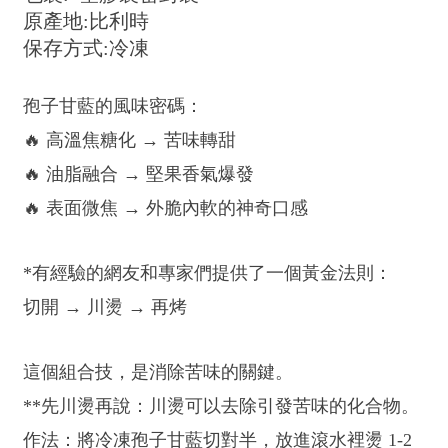
原產地:比利時
保存方式:冷凍
孢子甘藍的風味密碼：
🔥 高溫焦糖化 → 苦味轉甜
🔥 油脂融合 → 堅果香氣爆發
🔥 表面微焦 → 外脆內軟的神奇口感
*有經驗的網友和專家們提供了一個黃金法則：
切開 → 川燙 → 再烤
這個組合技，是消除苦味的關鍵。
**先川燙再說：川燙可以去除引發苦味的化合物。
作法：將冷凍孢子甘藍切對半，放進滾水裡燙 1-2