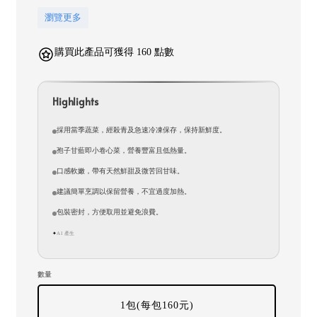
瀏覽更多
購買此產品可獲得 160 點數
Highlights
採用當季蔬菜，經殺青及急速冷凍保存，保持新鮮度。
孢子甘藍即小卷心菜，營養豐富且低熱量。
口感軟嫩，帶有天然鮮甜及微苦回甘味。
建議簡單烹調以保留營養，不宜過度加熱。
包裝密封，方便取用並避免浪費。
AI 產生
✦
數量
1包(每包160元)