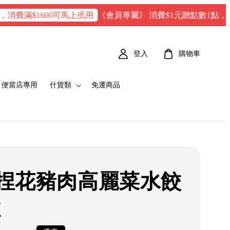
《會員專屬》 消費$1元贈點數1點，每100 點 
滿$1600可馬上扺用
登入
購物車
便當店專用
什貨類
免運商品
捏花豬肉高麗菜水餃
粒