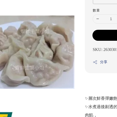
數量
SKU: 263030
分享
✨層次鮮香彈嫩
✨水煮過後剔透
肉餡，