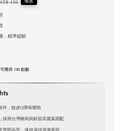
Regular
優惠
NT$ 150
price
府
貨
層，精準鎖鮮
獲得 140 點數
hts
製作，餃皮Q彈有嚼勁
，採用台灣豬肉與鮮甜高麗菜調配
皮透明晶亮，保持湯頭清澈香甜