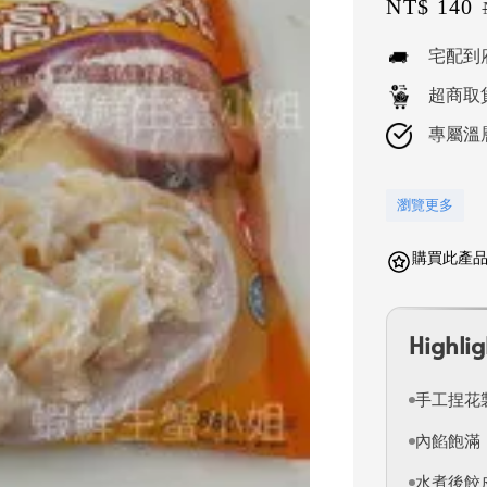
Sale
NT$ 140
price
宅配到
超商取
專屬溫
瀏覽更多
購買此產品可
Highlig
手工捏花
內餡飽滿
水煮後餃