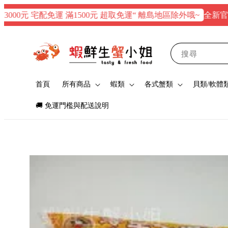
全新官網正式上
元 宅配免運 滿1500元 超取免運“ 離島地區除外哦~
搜尋
首頁
所有商品
蝦類
各式蟹類
貝類/軟體
🚚 免運門檻與配送說明