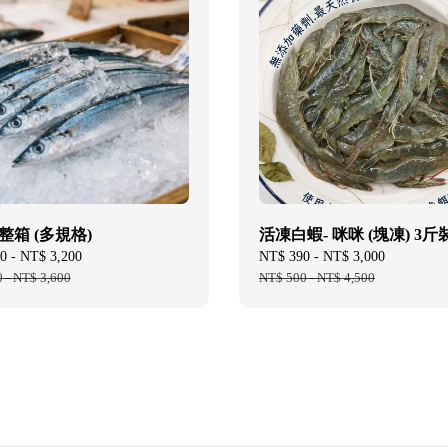
整箱 (多規格)
活凍白蝦- 咪咪 (塊凍) 3斤
0
-
NT$ 3,200
Regular
Sale
NT$ 390
-
NT$ 3,000
Regular
0
-
NT$ 3,600
price
price
NT$ 500
-
NT$ 4,500
price