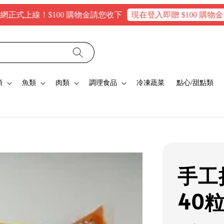
線！$100 購物金請您收下
現在登入即贈 $100 購物金，消費
類
魚類
肉類
調理食品
冷凍蔬菜
點心/甜點類
手工
40