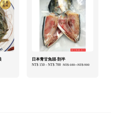
裝
日本青甘魚頭-剖半
Sale
NT$ 150
-
NT$ 700
Regular
NT$ 180
-
NT$ 900
price
price