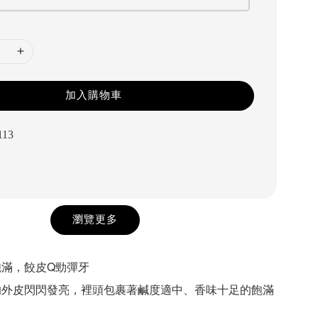
加入購物車
113
瀏覽更多
飽滿，餃皮Q勁彈牙
的外皮閃閃發亮，裡頭包裹著鹹度適中、香味十足的飽滿