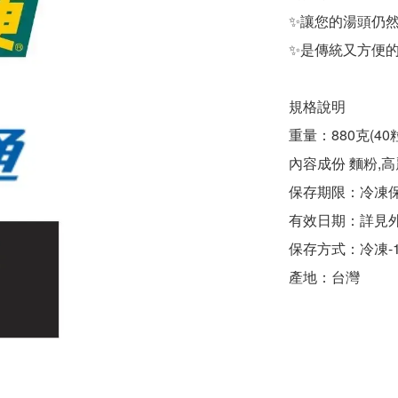
✨讓您的湯頭仍
✨是傳統又方便
規格說明
重量：880克(40粒
內容成份 麵粉,高
保存期限
有效日期：詳見
保存方式：冷凍-
產地：台灣