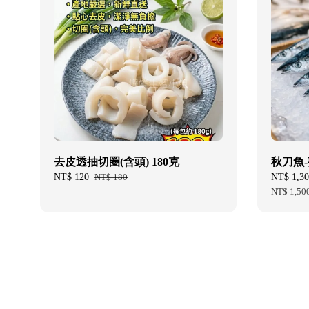
去皮透抽切圈(含頭) 180克
秋刀魚-
Sale
NT$ 120
Regular
NT$ 180
Sale
NT$ 1,30
price
price
price
NT$ 1,50