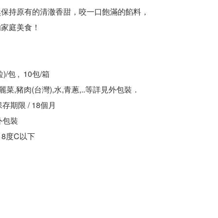
然保持原有的清澈香甜，咬一口飽滿的餡料，
的家庭美食！
)/包 , 10包/箱
麗菜,豬肉(台灣),水,青蔥,..等詳見外包裝．
：冷凍保存期限 / 18個月
外包裝
18度C以下