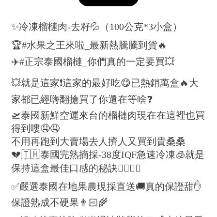
✨冷凍榴槤肉-去籽💦（100公克*3小盒）
🏆#水果之王來啦_最新熱騰騰到貨🔥
✈️#正宗泰國榴槤_你們真的一定要買💥
💥就是這家❗️這家的最好吃😋已熱銷萬盒🔥大
家都已經嗨翻搶買了你還在等啥❓
🛫泰國新鮮空運來台的榴槤肉現在在這裡也買
得到嘍🤤🤤
不用再跑到大賣場去人擠人又買到貴桑桑
💔🇹🇭泰國完熟摘採-38度IQF急速冷凍🧊就是
保持這盒最佳口感的秘訣👍🏻👍🏻
✅嚴選泰國在地果農現採直送🚚真的保證甜✋
保證熟成不硬果👨🏻‍🌾