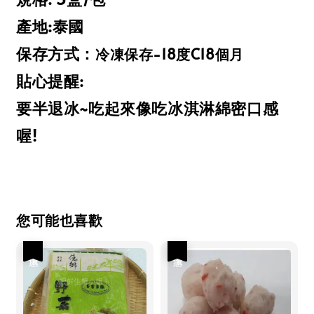
產地:泰國
保存方式：
冷凍保存-18度C18個月
貼心提醒:
要半退冰~吃起來像吃冰淇淋綿密口感
喔!
您可能也喜歡
優惠
優惠