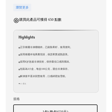
瀏覽更多
購買此產品可獲得 650 點數
Highlights
正宗泰國冷凍榴槤肉，已剔除果籽，食用便利。
採用泰國本地果農現採，保證果實成熟甜美。
採用IQF急速冷凍技術，保持最佳口感與風味。
包裝為3小盒，每盒100公克，適合冷凍保存。
解凍後半退冰狀態食用，口感綿密如雪糕。
AI 產生
✦
規格
1包(每包650元)