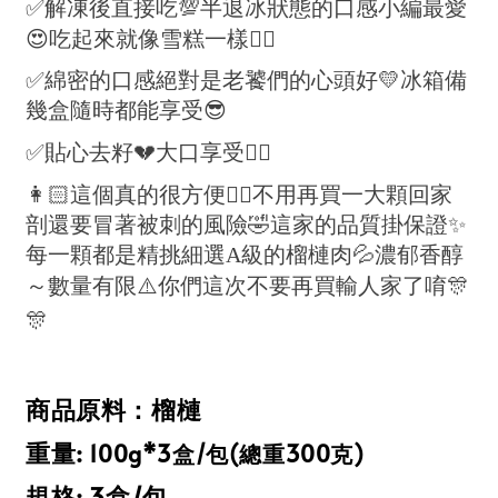
✅解凍後直接吃💯半退冰狀態的口感小編最愛
😍吃起來就像雪糕一樣👍🏻
✅綿密的口感絕對是老饕們的心頭好💛冰箱備
幾盒隨時都能享受😎
✅貼心去籽💔大口享受👍🏻
👩🏻這個真的很方便👍🏻不用再買一大顆回家
剖還要冒著被刺的風險🤣這家的品質掛保證✨
每一顆都是精挑細選A級的榴槤肉💦濃郁香醇
～數量有限⚠️你們這次不要再買輸人家了唷🎊
🎊
商品原料：榴槤
重量:
100g*3盒/包(總重300克)
規格: 3盒/包