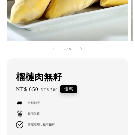
1
/
6
榴槤肉無籽
Sale
NT$ 650
Regular
優惠
NT$ 700
price
price
宅配到府
超商取貨
專屬溫層，精準鎖鮮