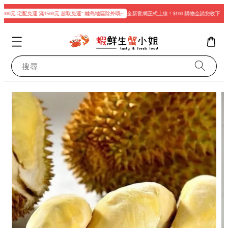
00元 宅配免運 滿1500元 超取免運“ 離島地區除外哦~
全新官網正式上線！$100 購物金請您收下
現
搜尋