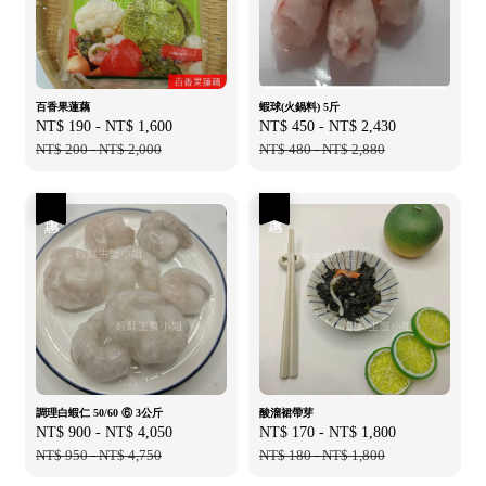
百香果蓮藕
蝦球(火鍋料) 5斤
Sale
NT$ 190
-
NT$ 1,600
Regular
Sale
NT$ 450
-
NT$ 2,430
Regular
price
NT$ 200
-
NT$ 2,000
price
price
NT$ 480
-
NT$ 2,880
price
優惠
優惠
調理白蝦仁 50/60 ⑥ 3公斤
酸溜裙帶芽
Sale
NT$ 900
-
NT$ 4,050
Regular
Sale
NT$ 170
-
NT$ 1,800
Regular
price
NT$ 950
-
NT$ 4,750
price
price
NT$ 180
-
NT$ 1,800
price