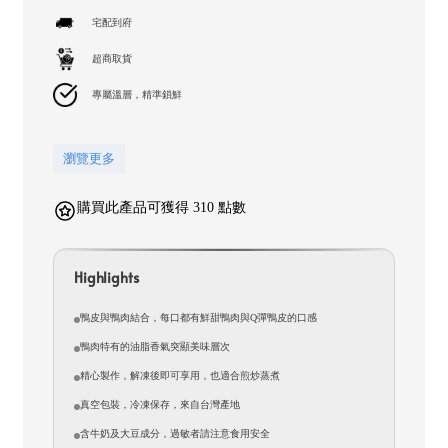
price
宅配到府
超商取貨
專屬溫層，精準鎖鮮
瀏覽更多
購買此產品可獲得 310 點數
Highlights
鴨皮與鴨肉結合，每口都有鮮甜鴨肉與Q彈鴨皮的口感
鴨肉特有的油脂香氣突顯美味層次
精心製作，解凍後即可享用，也適合煎炒蒸煮
真空包裝，冷凍保存，來自台灣產地
含牛奶及大豆成分，過敏者請注意食用安全