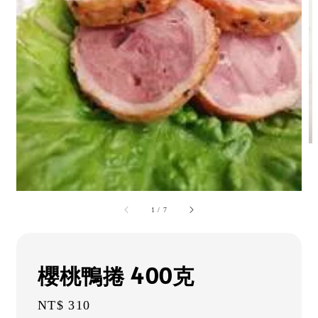
1
/
7
櫻桃鴨捲 400克
Regular
NT$ 310