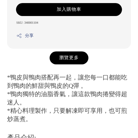
加入購物車
SKU: 340001104
分享
瀏覽更多
*鴨皮與鴨肉搭配再一起，讓您每一口都能吃
到鴨肉的鮮甜與鴨皮的Q彈 。
*鴨肉獨特的油脂香氣，讓這款鴨肉捲變得超
迷人。
*精心料理製作，只要解凍即可享用，也可煎
炒蒸煮。
產品介紹: