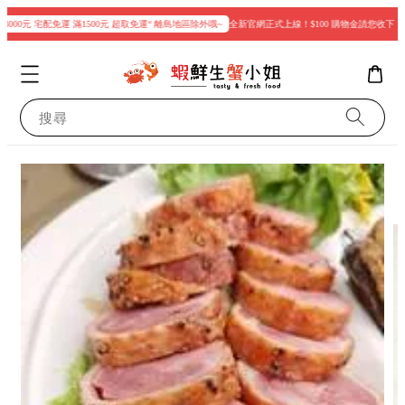
000元 宅配免運 滿1500元 超取免運“ 離島地區除外哦~
全新官網正式上線！$100 購物金請您收下
現
搜尋