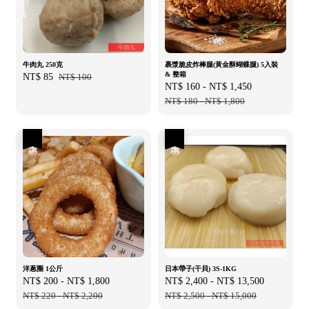
牛肉丸 250克
裹漿脆皮炸棒腿(黃金酥蝴蝶腿) 5入裝
& 整箱
Sale
NT$ 85
Regular
NT$ 100
Sale
NT$ 160
-
NT$ 1,450
Regular
price
price
price
NT$ 180
-
NT$ 1,800
price
優惠
優惠
洋蔥圈 1公斤
日本帶子(干貝) 3S-1KG
Sale
NT$ 200
-
NT$ 1,800
Regular
Sale
NT$ 2,400
-
NT$ 13,500
Regular
price
NT$ 220
-
NT$ 2,200
price
price
NT$ 2,500
-
NT$ 15,000
price