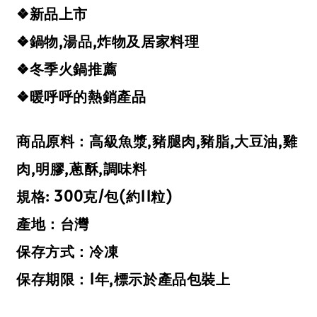
❖新品上市
❖鍋物,湯品,炸物及居家料理
❖冬季火鍋推薦
❖暖呼呼的熱銷產品
商品原料：高級魚漿,豬腿肉,豬脂,大豆油,雞
肉,明膠,蔥酥,調味料
規格: 300克/包(約11粒)
產地：台灣
保存方式：冷凍
保存期限：1年,標示於產品包裝上