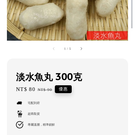
1
/
5
淡水魚丸 300克
Sale
NT$ 80
Regular
優惠
NT$ 90
price
price
宅配到府
超商取貨
專屬溫層，精準鎖鮮