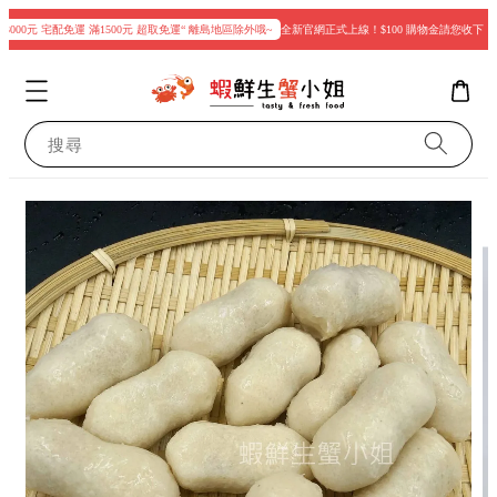
000元 宅配免運 滿1500元 超取免運“ 離島地區除外哦~
全新官網正式上線！$100 購物金請您收下
搜尋