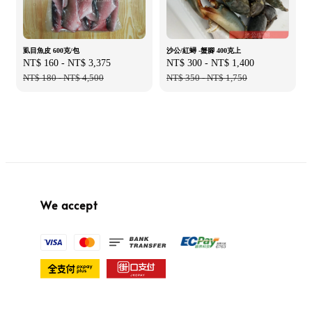
虱目魚皮 600克/包
沙公/紅蟳 -蟹腳 400克上
Sale
NT$ 160
-
NT$ 3,375
Regular
Sale
NT$ 300
-
NT$ 1,400
Regular
price
NT$ 180
-
NT$ 4,500
price
price
NT$ 350
-
NT$ 1,750
price
We accept