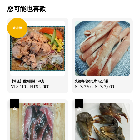
您可能也喜歡
寄常溫
【常溫】鱈魚肝罐 120克
火鍋梅花豬肉片 1公斤裝
Regular
NT$ 110
-
NT$ 2,000
Regular
NT$ 330
-
NT$ 3,000
price
price
優惠
優惠