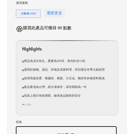
適用優惠
瀏覽更多
任選6樣 420元
購買此產品可獲得 80 點數
Highlights
商品為淡水魚丸，重量為300克，每包約含11粒
適用於鍋物、湯品、炸物及居家料理，特別適合冬季火鍋使用
採用高級魚漿、豬腿肉、豬脂、大豆油、雞肉等多種原料製成
產品產地為台灣，經冷凍保存，保存期限為一年
包裝上標示有效期限，確保食品新鮮與安全
AI 產生
✦
規格