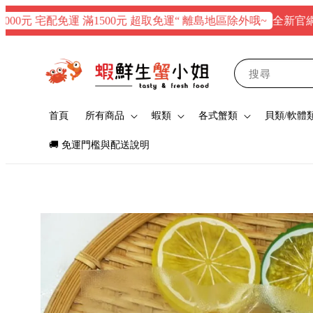
全新官網正式上
元 宅配免運 滿1500元 超取免運“ 離島地區除外哦~
搜尋
首頁
所有商品
蝦類
各式蟹類
貝類/軟體
🚚 免運門檻與配送說明