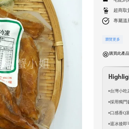
超商取
專屬溫
瀏覽更多
購買此產品
Highlig
台灣小吃
採用獨門
口感香Q
退冰後即