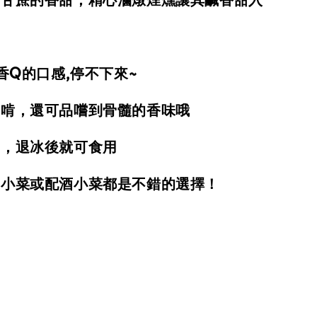
,香Q的口感,停不下來~
一啃，還可品嚐到骨髓的香味哦
高，退冰後就可食用
胃小菜或配酒小菜都是不錯的選擇！