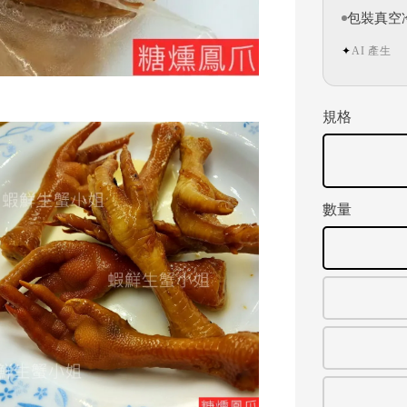
包裝真空
AI 產生
✦
規格
數量