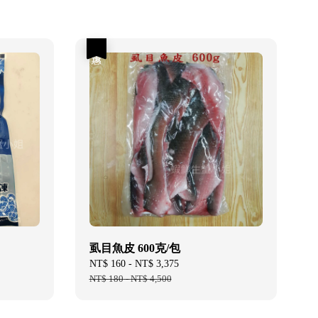
優惠
虱目魚皮 600克/包
Sale
NT$ 160
-
NT$ 3,375
Regular
price
NT$ 180
-
NT$ 4,500
price