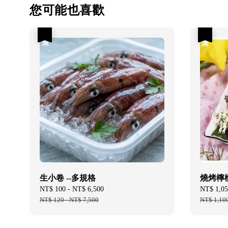
您可能也喜歡
優惠
優惠
生小卷 --多規格
燒烤檸檬
Sale
NT$ 100
-
NT$ 6,500
Regular
Sale
NT$ 1,05
price
NT$ 120
-
NT$ 7,500
price
price
NT$ 1,10