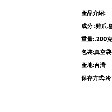
產品介紹:
成分 :雞爪.
重量:.200克
包裝:真空袋
產地:台灣
保存方式:冷