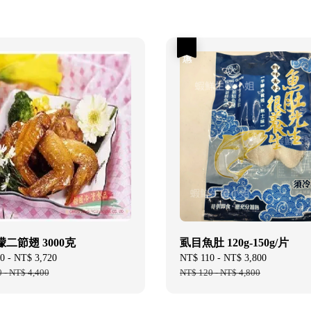
優惠
二節翅 3000克
虱目魚肚 120g-150g/片
0
-
NT$ 3,720
Regular
Sale
NT$ 110
-
NT$ 3,800
Regular
0
-
NT$ 4,400
price
price
NT$ 120
-
NT$ 4,800
price