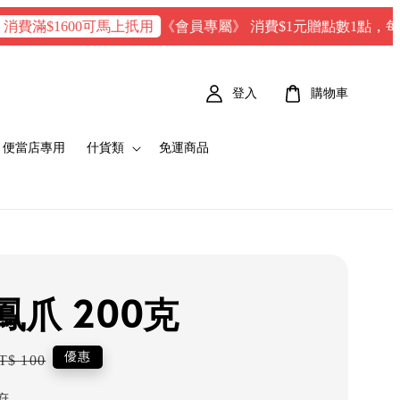
《會員專屬》 消費$1元贈點數1點，每100 點 
$1600可馬上扺用
登入
購物車
便當店專用
什貨類
免運商品
鳳爪 200克
egular
優惠
T$ 100
rice
府