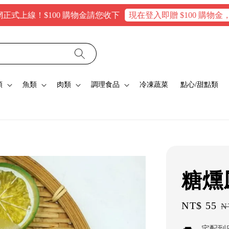
線！$100 購物金請您收下
現在登入即贈 $100 購物金，消費滿
類
魚類
肉類
調理食品
冷凍蔬菜
點心/甜點類
糖燻
Sale
NT$ 55
R
N
price
p
宅配到