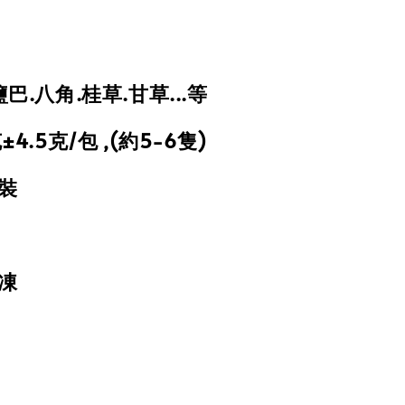
鹽巴.八角.桂草.甘草...等
±4.5克/包 ,(約5-6隻)
裝
凍