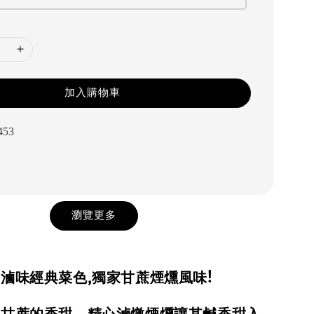
加入購物車
453
瀏覽更多
店滷味經典菜色,獨家甘蔗煙燻風味!
和甘蔗的香甜，精心滷燉煙燻讓其鹹香甜入