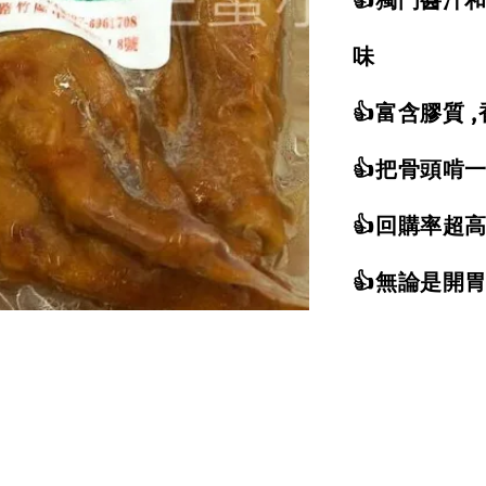
味
👍富含膠質 
👍把骨頭啃
👍回購率超
👍無論是開