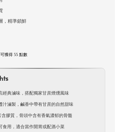
貨
層，精準鎖鮮
可獲得 55 點數
hts
店經典滷味，搭配獨家甘蔗煙燻風味
醬汁滷製，鹹香中帶有甘蔗的自然甜味
富含膠質，骨頭中含有香氣濃郁的骨髓
可食用，適合當作開胃或配酒小菜