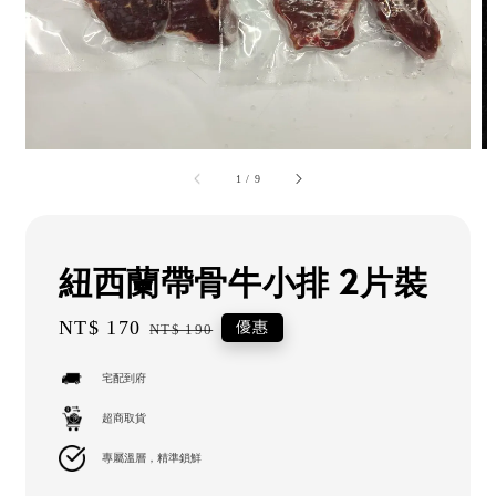
1
/
9
紐西蘭帶骨牛小排 2片裝
Sale
NT$ 170
Regular
優惠
NT$ 190
price
price
宅配到府
超商取貨
專屬溫層，精準鎖鮮