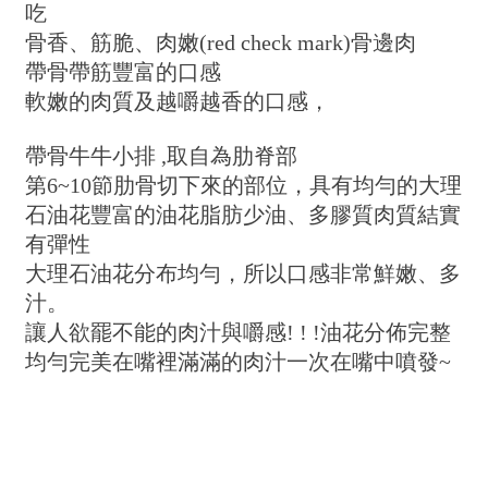
吃
骨香、筋脆、肉嫩(red check mark)骨邊肉
帶骨帶筋豐富的口感
軟嫩的肉質及越嚼越香的口感，
帶骨牛牛小排 ,取自為肋脊部
第6~10節肋骨切下來的部位，具有均勻的大理
石油花豐富的油花脂肪少油、多膠質肉質結實
有彈性
大理石油花分布均勻，所以口感非常鮮嫩、多
汁。
讓人欲罷不能的肉汁與嚼感! ! !油花分佈完整
均勻完美在嘴裡滿滿的肉汁一次在嘴中噴發~