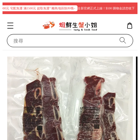
00元 宅配免運 滿1500元 超取免運“ 離島地區除外哦~
全新官網正式上線！$100 購物金請您收下
現
搜尋