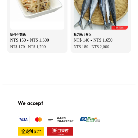
味付牛蒡絲
秋刀魚-5隻入
Sale
NT$ 150
-
NT$ 1,300
Regular
Sale
NT$ 140
-
NT$ 1,650
Regular
price
NT$ 170
-
NT$ 1,700
price
price
NT$ 180
-
NT$ 2,000
price
We accept