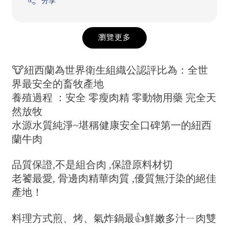
分享
瀏覽更多
🐮紐西蘭為世界衛生組織公認評比為：全世
界最安全的畜牧產地
養殖過程 ：安全 零瘦肉精 零動物用藥 完全天
然放牧
水源水質純淨~堪稱健康安全口碑第一的紐西
蘭牛肉
品質保證,不是組合肉 ,保證原料材切
老饕最愛, 骨邊肉精華肉質 ,優質無汙染的絕佳
產地！
料理方式煎、烤、氣炸鍋最👍鮮嫩多汁ㄧ肉雙