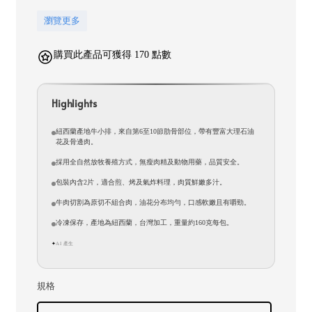
瀏覽更多
購買此產品可獲得 170 點數
Highlights
紐西蘭產地牛小排，來自第6至10節肋骨部位，帶有豐富大理石油
花及骨邊肉。
採用全自然放牧養殖方式，無瘦肉精及動物用藥，品質安全。
包裝內含2片，適合煎、烤及氣炸料理，肉質鮮嫩多汁。
牛肉切割為原切不組合肉，油花分布均勻，口感軟嫩且有嚼勁。
冷凍保存，產地為紐西蘭，台灣加工，重量約160克每包。
AI 產生
✦
規格