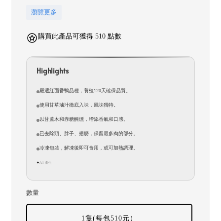
瀏覽更多
購買此產品可獲得 510 點數
Highlights
嚴選紅面番鴨品種，養殖120天確保品質。
使用甘草滷汁徹底入味，風味獨特。
以甘蔗木和赤糖醃燻，增添香氣和口感。
已去除頭、脖子、翅膀，保留最多肉的部分。
冷凍包裝，解凍後即可食用，或可加熱調理。
AI 產生
✦
數量
1隻(每包510元）