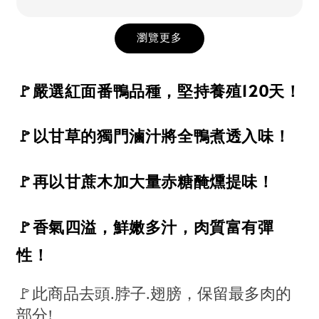
瀏覽更多
🚩嚴選紅面番鴨品種，堅持養殖120天！
🚩以甘草的獨門滷汁將全鴨煮透入味！
🚩再以甘蔗木加大量赤糖醃燻提味！
🚩香氣四溢，鮮嫩多汁，肉質富有彈
性！
🚩此商品去頭.脖子.翅膀，保留最多肉的
部分!