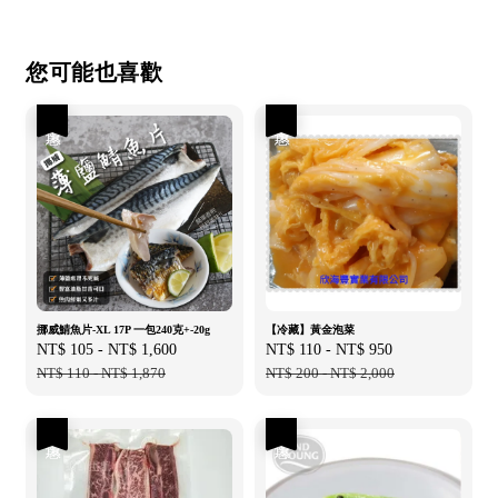
您可能也喜歡
優惠
優惠
挪威鯖魚片-XL 17P 一包240克+-20g
【冷藏】黃金泡菜
Sale
NT$ 105
-
NT$ 1,600
Regular
Sale
NT$ 110
-
NT$ 950
Regular
price
NT$ 110
-
NT$ 1,870
price
price
NT$ 200
-
NT$ 2,000
price
優惠
優惠