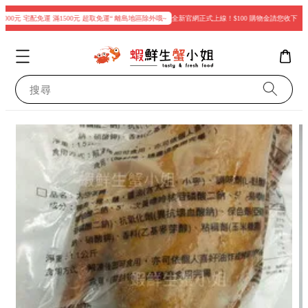
00元 宅配免運 滿1500元 超取免運“ 離島地區除外哦~
全新官網正式上線！$100 購物金請您收下
現
搜尋