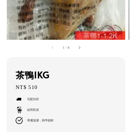
1
/
8
茶鴨1KG
Regular
NT$ 510
price
宅配到府
超商取貨
專屬溫層，精準鎖鮮