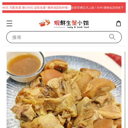
00元 宅配免運 滿1500元 超取免運“ 離島地區除外哦~
全新官網正式上線！$100 購物金請您收下
現
搜尋