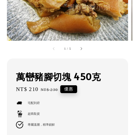
1
/
5
萬巒豬腳切塊 450克
Sale
NT$ 210
Regular
優惠
NT$ 230
price
price
宅配到府
超商取貨
專屬溫層，精準鎖鮮