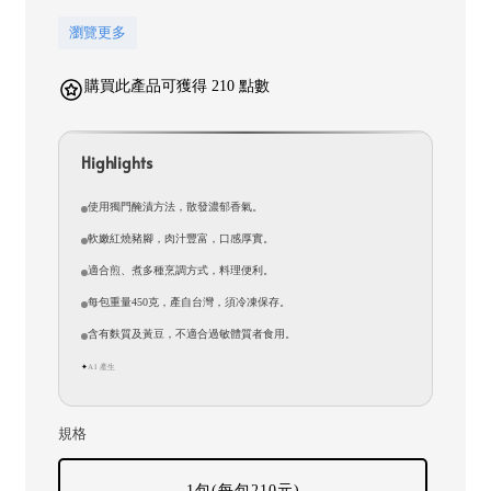
瀏覽更多
購買此產品可獲得 210 點數
Highlights
使用獨門醃漬方法，散發濃郁香氣。
軟嫩紅燒豬腳，肉汁豐富，口感厚實。
適合煎、煮多種烹調方式，料理便利。
每包重量450克，產自台灣，須冷凍保存。
含有麩質及黃豆，不適合過敏體質者食用。
AI 產生
✦
規格
1包(每包210元)