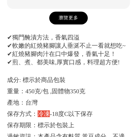
瀏覽更多
✔獨門醃漬方法，香氣四溢
✔軟嫩的紅燒豬腳讓人垂涎不止一看就想吃~
✔紅燒豬腳肉汁在口中爆發，香氣十足！
✔煎、煮、都美味,厚實口感，料理超方便!
成分: 標示於商品包裝
重量：450克/包 ,固體物350克
產地：台灣
保存方式：
冷凍
-18度C以下保存
保存期限：標示於包裝上
過敏資訊：本產品含有麩質,黃豆成分，不適