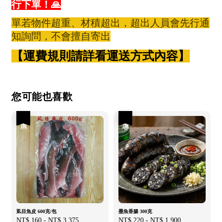
行下單！🙏
單若物件超重、材積超出，超出人員會先行通
知詢問，不會擅自寄出
【運費規則請詳看運送方式內容】
您可能也喜歡
優惠
優惠
虱目魚皮 600克/包
墨魚香腸 300克
Sale
NT$ 160
-
NT$ 3,375
Regular
Sale
NT$ 220
-
NT$ 1,900
Regular