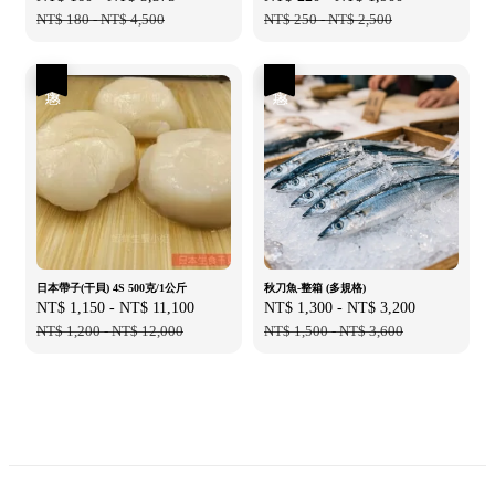
price
NT$ 180
-
NT$ 4,500
price
price
NT$ 250
-
NT$ 2,500
price
優惠
優惠
日本帶子(干貝) 4S 500克/1公斤
秋刀魚-整箱 (多規格)
Sale
NT$ 1,150
-
NT$ 11,100
Regular
Sale
NT$ 1,300
-
NT$ 3,200
Regular
price
NT$ 1,200
-
NT$ 12,000
price
price
NT$ 1,500
-
NT$ 3,600
price