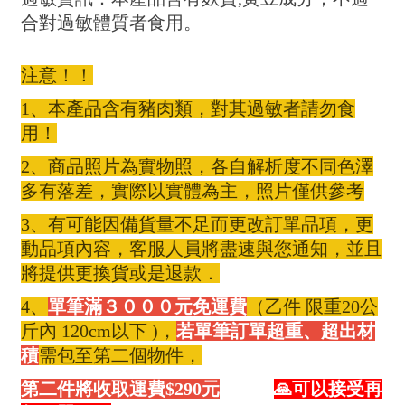
合對過敏體質者食用。
注意！！
1、本產品含有豬肉類，對其過敏者請勿食
用！
2、商品照片為實物照，各自解析度不同色澤
多有落差，實際以實體為主，照片僅供參考
3、有可能因備貨量不足而更改訂單品項，更
動品項內容，客服人員將盡速與您通知，並且
將提供更換貨或是退款．
4、
單筆滿３０００元免運費
（乙件 限重20公
斤內 120cm以下 )，
若單筆訂單超重、超出材
積
需包至第二個物件，
第二件將收取運費$290元
🙏可以接受再