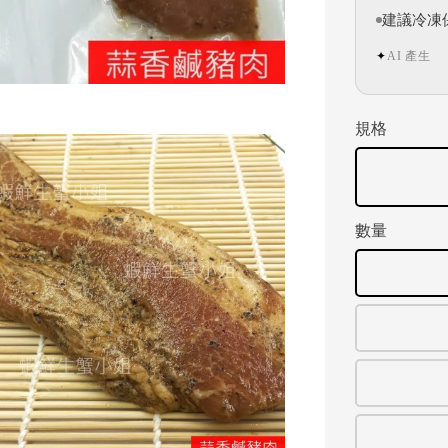
建議冷凍
AI 產生
✦
規格
數量