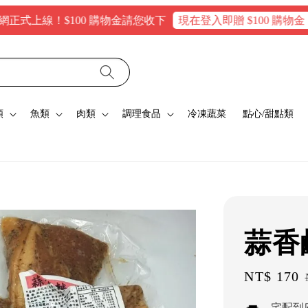
線！$100 購物金請您收下
現在登入即贈 $100 購物金，消費滿
類
魚類
肉類
調理食品
冷凍蔬菜
點心/甜點類
蒜香
Sale
NT$ 170
price
宅配到