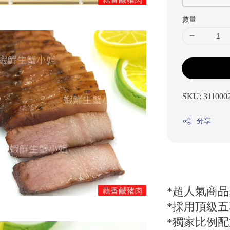
數量
SKU: 311000
分享
*超人氣商
*採用頂級五
*獨家比例