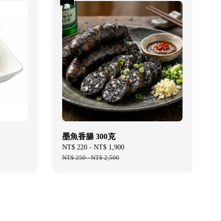
墨魚香腸 300克
Sale
NT$ 220
-
NT$ 1,900
Regular
price
NT$ 250
-
NT$ 2,500
price