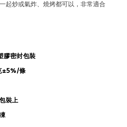
蔥一起炒或氣炸、燒烤都可以，非常適合
塑膠密封包裝
克±5%/條
於包裝上
凍