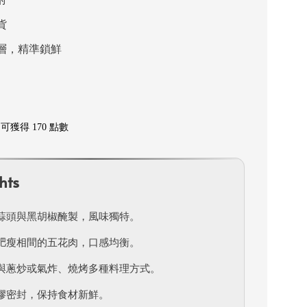
貨
層，精準鎖鮮
獲得 170 點數
hts
蒜頭與黑胡椒醃製，風味獨特。
肥瘦相間的五花肉，口感均衡。
與蔥炒或氣炸、燒烤多種料理方式。
膠密封，保持食材新鮮。