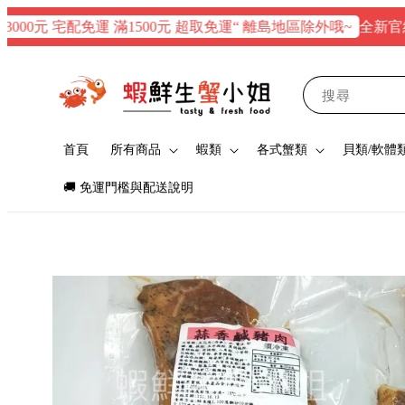
全新官網正式上
元 宅配免運 滿1500元 超取免運“ 離島地區除外哦~
搜尋
首頁
所有商品
蝦類
各式蟹類
貝類/軟體
🚚 免運門檻與配送說明