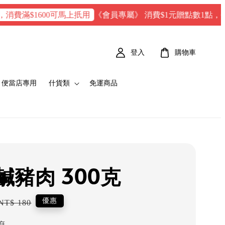
《會員專屬》 消費$1元贈點數1點，每100 點 
$1600可馬上扺用
登入
購物車
便當店專用
什貨類
免運商品
鹹豬肉 300克
Regular
優惠
NT$ 180
price
府