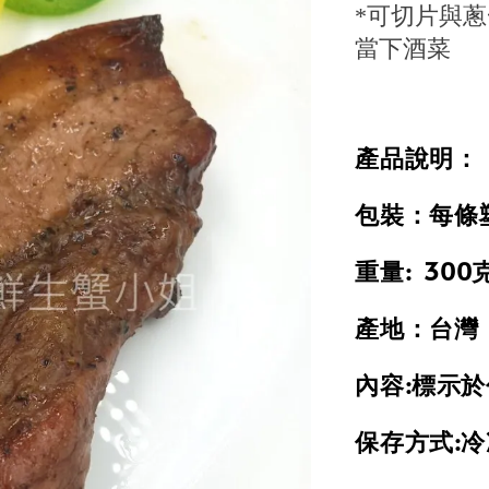
*可切片與
當下酒菜
產品說明：
包裝：每條
重量: 300
產地：台灣
內容:標示
保存方式:冷