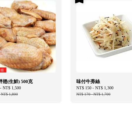
翅(生鮮) 500克
味付牛蒡絲
-
NT$ 1,500
Regular
Sale
NT$ 150
-
NT$ 1,300
Regular
-
NT$ 1,800
price
price
NT$ 170
-
NT$ 1,700
price