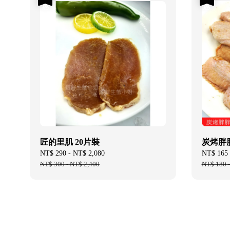
匠的里肌 20片裝
炭烤胖胖
Sale
NT$ 290
-
NT$ 2,080
Regular
Sale
NT$ 165
price
NT$ 300
-
NT$ 2,400
price
price
NT$ 180