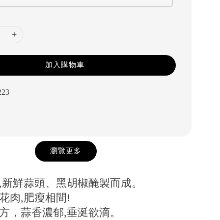
加入購物車
223
瀏覽更多
品,新鮮蒜頭、黑胡椒醃製而成。
花肉,肥瘦相間!
配方，蒜香濃郁,垂涎欲滴。