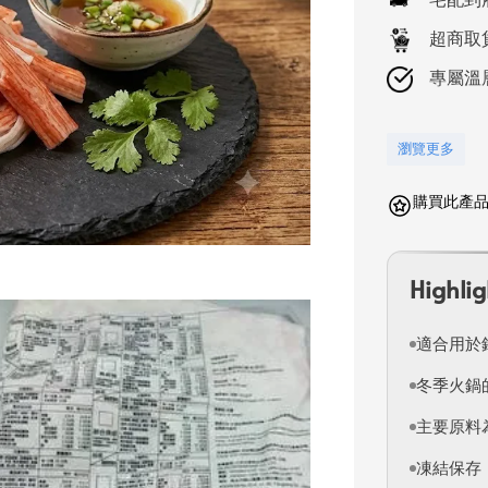
超商取
專屬溫
瀏覽更多
購買此產品可
Highlig
適合用於
冬季火鍋
主要原料
凍結保存