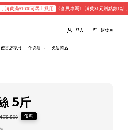
《會員專屬》 消費$1元贈點數1點，每100 點
滿$1600可馬上扺用
登入
購物車
便當店專用
什貨類
免運商品
絲 5斤
Regular
優惠
NT$ 500
price
府