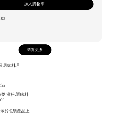
加入購物車
103
瀏覽更多
物及居家料理
產品
漿.澱粉.調味料
0%
標示於包裝產品上