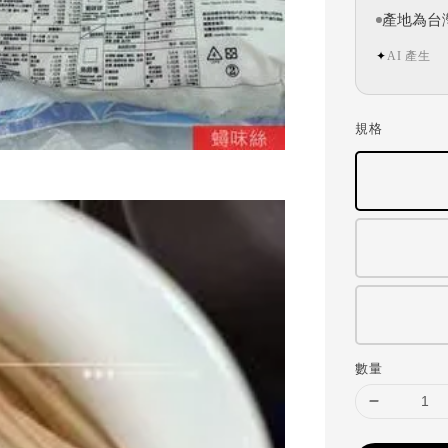
產地為台
AI 產生
✦
規格
數量