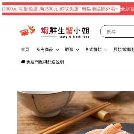
全新官網正式
0元 宅配免運 滿1500元 超取免運“ 離島地區除外哦~
搜尋
首頁
所有商品
蝦類
各式蟹類
貝類/軟體
🚚 免運門檻與配送說明