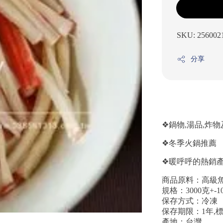
SKU: 256002
分享
❖鍋物,湯品,炸
❖冬季火鍋推薦
❖暖呼呼的熱銷
商品原料：高級魚
規格：3000克+-1
保存方式：冷凍
保存期限：1年,
產地：台灣