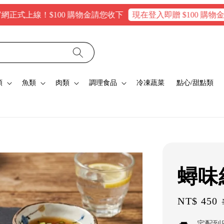
上線！$100 購物金請您收下
現在登入即贈 $100 購物金，消費
類
魚類
肉類
調理食品
冷凍蔬菜
點心/甜點類
蟳味
Sale
NT$ 450
price
宅配到