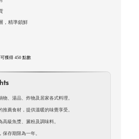
貨
層，精準鎖鮮
獲得 450 點數
hts
鍋物、湯品、炸物及居家各式料理。
的推薦食材，提供溫暖的味覺享受。
為高級魚漿、澱粉及調味料。
，保存期限為一年。