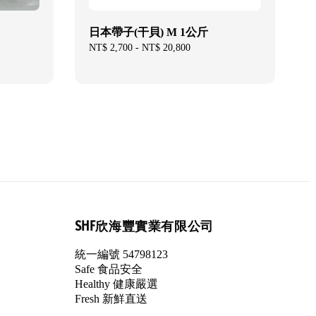
日本帶子(干貝) M 1公斤
Regular
NT$ 2,700
-
NT$ 20,800
price
SHF欣海豐實業有限公司
統一編號 54798123
Safe 食品安全
Healthy 健康嚴選
Fresh 新鮮直送