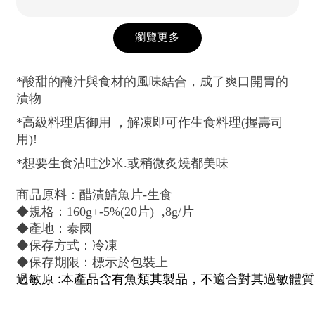
瀏覽更多
*酸甜的醃汁與食材的風味結合，成了爽口開胃的
漬物
*高級料理店御用 ，解凍即可作生食料理(握壽司
用)!
*想要生食沾哇沙米.或稍微炙燒都美味
商品原料：醋漬鯖魚片-生食
◆規格：160g+-5%(20片) ‚8g/片
◆產地：泰國
◆保存方式：冷凍
◆保存期限：標示於包裝上
過敏原 :本產品含有魚類其製品，不適合對其過敏體