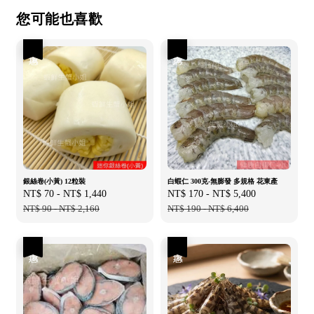
您可能也喜歡
優惠
優惠
銀絲卷(小黃) 12粒裝
白蝦仁 300克-無膨發 多規格 花東產
Sale
NT$ 70
-
NT$ 1,440
Regular
Sale
NT$ 170
-
NT$ 5,400
Regular
price
NT$ 90
-
NT$ 2,160
price
price
NT$ 190
-
NT$ 6,400
price
優惠
優惠