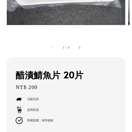
1
/
4
醋漬鯖魚片 20片
Regular
NT$ 200
price
宅配到府
超商取貨
專屬溫層，精準鎖鮮