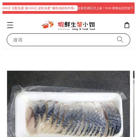
000元 宅配免運 滿1500元 超取免運“ 離島地區除外哦~
全新官網正式上線！$100 購物金請您收下
搜尋