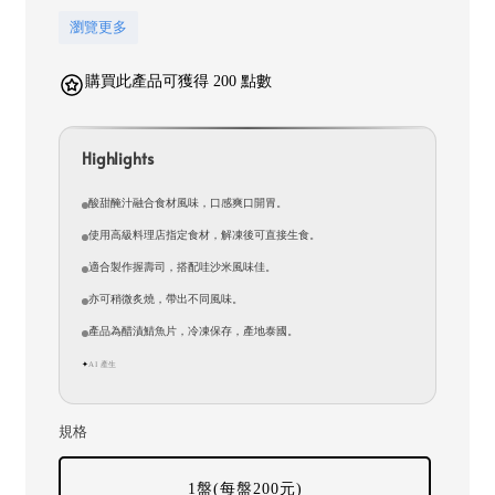
瀏覽更多
購買此產品可獲得 200 點數
Highlights
酸甜醃汁融合食材風味，口感爽口開胃。
使用高級料理店指定食材，解凍後可直接生食。
適合製作握壽司，搭配哇沙米風味佳。
亦可稍微炙燒，帶出不同風味。
產品為醋漬鯖魚片，冷凍保存，產地泰國。
AI 產生
✦
規格
1盤(每盤200元)