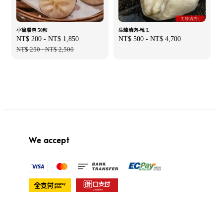
小籠湯包 50粒
生蠔清肉-韓 L
Sale
NT$ 200
-
NT$ 1,850
Regular
Regular
NT$ 500
-
NT$ 4,700
price
NT$ 250
-
NT$ 2,500
price
price
We accept