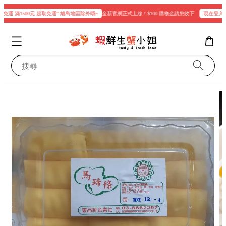
配免運 滿1500元 超取免運“ 離島地區除外哦~
全新官網正式上線！$100 購物金請您收下
現在登入即贈
搜尋