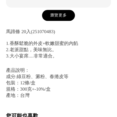
瀏覽更多
馬蹄條 20入(251070483)
1.香酥鬆脆的外皮+軟嫩甜蜜的內餡
2.老派甜點，美味無比。
3.大小宴席....非常適合。
產品說明：
成分:綠豆粉、澱粉、春捲皮等
包裝：12條/盒
規格：300克+-10%/盒
產地：台灣
您可能也喜歡