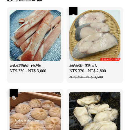
優惠
火鍋梅花豬肉片 1公斤裝
土魠魚切片-薄切 10入
Regular
NT$ 330
-
NT$ 3,000
Sale
NT$ 320
-
NT$ 2,800
Regular
price
price
NT$ 350
-
NT$ 3,500
price
優惠