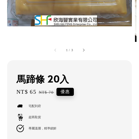
1
/
3
馬蹄條 20入
Sale
NT$ 65
Regular
優惠
NT$ 70
price
price
宅配到府
超商取貨
專屬溫層，精準鎖鮮