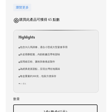
瀏覽更多
購買此產品可獲得 65 點數
Highlights
包含20入馬蹄條，適合小型或大型宴會享用
外皮香酥鬆脆，內餡軟嫩且帶有甜味
採用綠豆粉、澱粉與春捲皮製作
為經典老派甜點，呈現台灣在地風味
每盒重量約300克，包裝方便保存
AI 產生
✦
數量
1盒(每盒65元)