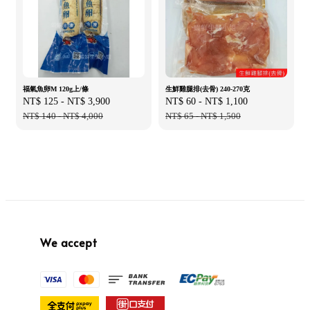
福氣魚卵M 120g上/條
生鮮雞腿排(去骨) 240-270克
Sale
NT$ 125
-
NT$ 3,900
Regular
Sale
NT$ 60
-
NT$ 1,100
Regular
price
NT$ 140
-
NT$ 4,000
price
price
NT$ 65
-
NT$ 1,500
price
We accept