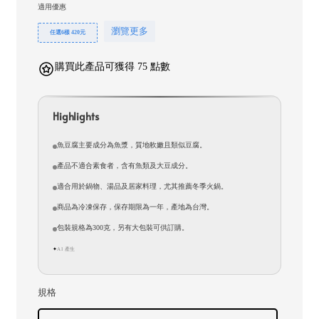
適用優惠
瀏覽更多
任選6樣 420元
購買此產品可獲得 75 點數
Highlights
魚豆腐主要成分為魚漿，質地軟嫩且類似豆腐。
產品不適合素食者，含有魚類及大豆成分。
適合用於鍋物、湯品及居家料理，尤其推薦冬季火鍋。
商品為冷凍保存，保存期限為一年，產地為台灣。
包裝規格為300克，另有大包裝可供訂購。
AI 產生
✦
規格