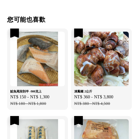
您可能也喜歡
優惠
優惠
鮭魚尾段剖半 -900克上
凍鳳螺 2公斤
Sale
NT$ 150
-
NT$ 1,300
Regular
Sale
NT$ 360
-
NT$ 3,800
Regular
price
NT$ 180
-
NT$ 1,800
price
price
NT$ 380
-
NT$ 4,500
price
優惠
優惠