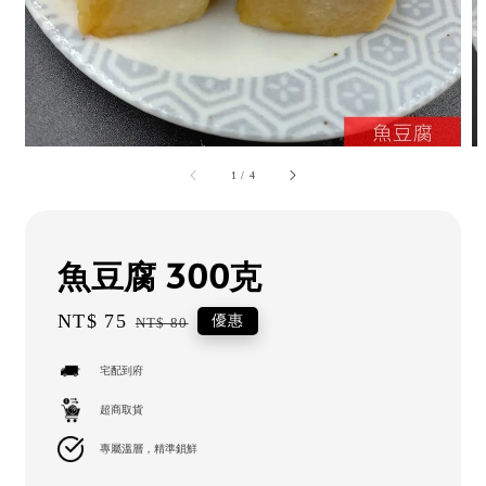
1
/
4
魚豆腐 300克
Sale
NT$ 75
Regular
優惠
NT$ 80
price
price
宅配到府
超商取貨
專屬溫層，精準鎖鮮