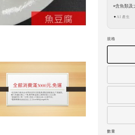
含魚類及
AI 產生
✦
規格
數量