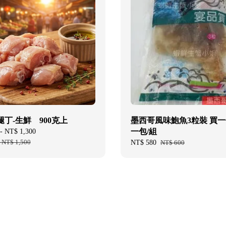
丁-生鮮 900克上
墨西哥風味鮑魚3粒裝 買
一包/組
-
NT$ 1,300
Regular
-
NT$ 1,500
price
Sale
NT$ 580
Regular
NT$ 600
price
price