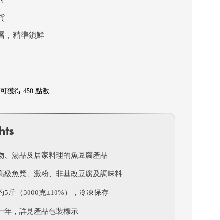
貨
層，精準鎖鮮
獲得 450 點數
hts
物、湯品及居家料理的魚豆腐產品
高級魚漿、澱粉、非基改豆腐及調味料
5斤（3000克±10%），冷凍保存
一年，詳見產品包裝標示