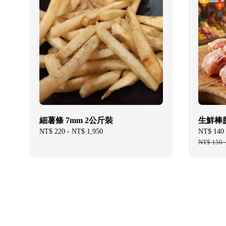
細薯條 7mm 2公斤裝
生鮮棒腿
Regular
NT$ 220
-
NT$ 1,950
Sale
NT$ 140
price
price
NT$ 150