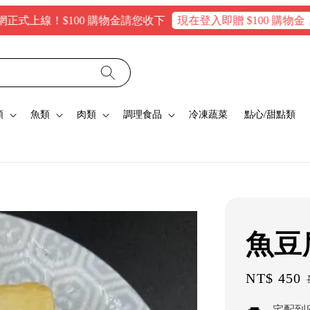
線！$100 購物金請您收下
現在登入即贈 $100 購物金，消費
類
魚類
肉類
調理食品
冷凍蔬菜
點心/甜點類
魚豆
Sale
NT$ 450
price
宅配到