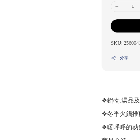
SKU: 256004
分享
❖鍋物.湯品
❖冬季火鍋推
❖暖呼呼的熱