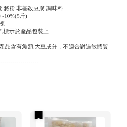
漿.澱粉.非基改豆腐.調味料
-10%(5斤)
凍
年,標示於產品包裝上
產品含有魚類,大豆成分，不適合對過敏體質
--------------------
優惠