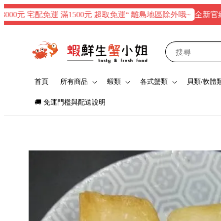
全新官網正式上
0元 宅配免運 滿1500元 超取免運“ 離島地區除外哦~
搜尋
首頁
所有商品
蝦類
各式蟹類
貝類/軟體
🚚 免運門檻與配送說明