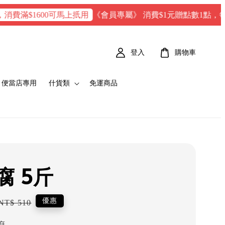
《會員專屬》 消費$1元贈點數1點，每100 點 
滿$1600可馬上扺用
登入
購物車
便當店專用
什貨類
免運商品
腐 5斤
Regular
優惠
NT$ 510
price
府