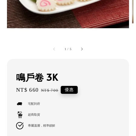
1
/
5
鳴戶卷 3K
Sale
NT$ 660
Regular
優惠
NT$ 700
price
price
宅配到府
超商取貨
專屬溫層，精準鎖鮮