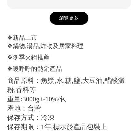
瀏覽更多
❖新品上市
❖鍋物,湯品,炸物及居家料理
❖冬季火鍋推薦
❖暖呼呼的熱銷產品
商品原料：魚漿,水,糖,鹽,大豆油,醋酸澱
粉,香料等
重量:3000g+-10%/包
產地：台灣
保存方式：冷凍
保存期限：1年,標示於產品包裝上