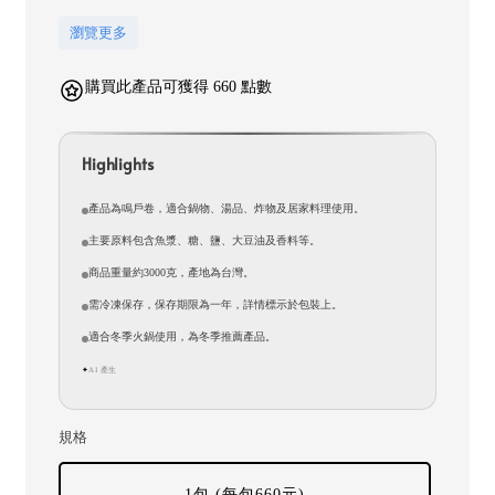
瀏覽更多
購買此產品可獲得 660 點數
Highlights
產品為鳴戶卷，適合鍋物、湯品、炸物及居家料理使用。
主要原料包含魚漿、糖、鹽、大豆油及香料等。
商品重量約3000克，產地為台灣。
需冷凍保存，保存期限為一年，詳情標示於包裝上。
適合冬季火鍋使用，為冬季推薦產品。
AI 產生
✦
規格
1包 (每包660元)