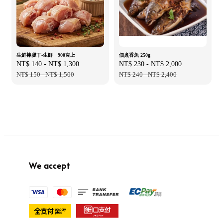
生鮮棒腿丁-生鮮 900克上
佃煮香魚 250g
Sale
NT$ 140
-
NT$ 1,300
Regular
Sale
NT$ 230
-
NT$ 2,000
Regular
price
NT$ 150
-
NT$ 1,500
price
price
NT$ 240
-
NT$ 2,400
price
We accept