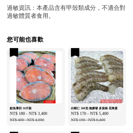
過敏資訊：本產品含有甲殼類成分，不適合對
過敏體質者食用。
您可能也喜歡
優惠
優惠
鮭魚薄切 10片裝
白蝦仁 300克-無膨發 多規格 花東產
Sale
NT$ 180
-
NT$ 3,400
Regular
Sale
NT$ 170
-
NT$ 5,400
Regular
price
NT$ 400
-
NT$ 4,000
price
price
NT$ 190
-
NT$ 6,400
price