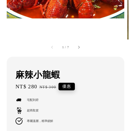
1
/
7
麻辣小龍蝦
Sale
NT$ 280
Regular
優惠
NT$ 300
price
price
宅配到府
超商取貨
專屬溫層，精準鎖鮮