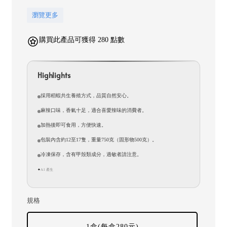
瀏覽更多
購買此產品可獲得 280 點數
Highlights
採用稻蝦共生養殖方式，品質自然安心。
麻辣口味，香氣十足，適合喜愛辣味的消費者。
加熱後即可食用，方便快速。
包裝內含約12至17隻，重量750克（固形物500克）。
冷凍保存，含有甲殼類成分，過敏者請注意。
AI 產生
✦
規格
1盒(每盒280元)