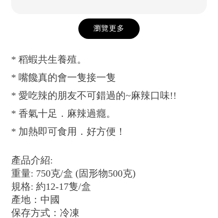
瀏覽更多
* 稻蝦共生養殖。
* 嘴饞真的會一隻接一隻
* 愛吃辣的朋友不可錯過的~麻辣口味!!
* 香氣十足．麻辣過癮。
* 加熱即可食用．好方便！
產品介紹:
重量: 750克/盒 (固形物500克)
規格: 約12-17隻/盒
產地：中國
保存方式：冷凍