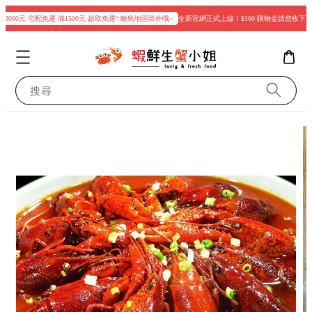
3000元 宅配免運 滿1500元 超取免運“ 離島地區除外哦~
全新官網正式上線！$100 購物金請您收下
搜尋